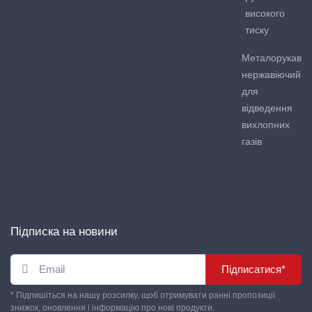
високого
тиску
Металорукав
нержавіючий
для
відведення
вихлопних
газів
Підписка на новини
Підписатися*
* Підпишіться на нашу розсилку, щоб отримувати ранні пропозиції
знижок, оновлення і інформацію про нові продукти.