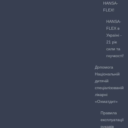
HANSA-
FLEX!
HANSA-
FLEX в
Україні -
21 рік
сили та
гнучкості!
Допомога
Національній
дитячій
спеціалізованій
лікарні
«Охматдит»
Правила
експлуатації
рукавів