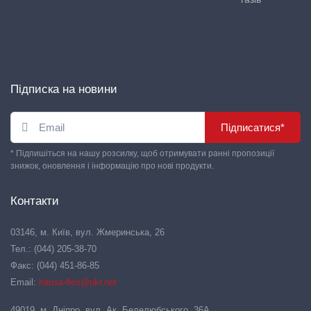
Підписка на новини
Підписатися*
* Підпишіться на нашу розсилку, щоб отримувати ранні пропозиції
знижок, оновлення і інформацію про нові продукти.
Контакти
03146, м. Київ, вул. Жмеринська, 26
Тел.: (044) 205-38-70
Факс: (044) 451-86-85
Email:
hansa-flex@ukr.net
49019, м. Дніпро, вул. Ак. Белелюбського, 36А