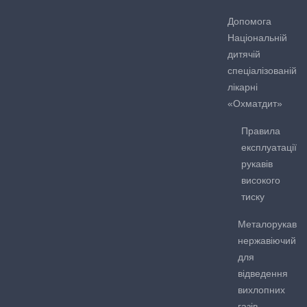
Допомога
Національній
дитячій
спеціалізованій
лікарні
«Охматдит»
Правила
експлуатації
рукавів
високого
тиску
Металорукав
нержавіючий
для
відведення
вихлопних
газів