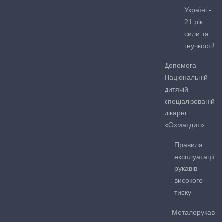
Україні -
21 рік
сили та
гнучкості!
Допомога
Національній
дитячій
спеціалізованій
лікарні
«Охматдит»
Правила
експлуатації
рукавів
високого
тиску
Металорукав