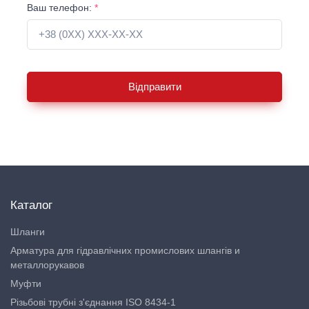
Ваш телефон:
*
Відправити
Каталог
Шланги
Арматура для гідравлічних промислових шлангів и
металлорукавов
Муфти
Різьбові трубні з'єднання ISO 8434-1