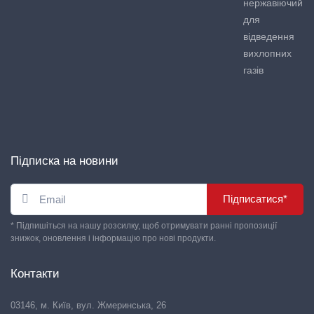
нержавіючий
для
відведення
вихлопних
газів
Підписка на новини
Підписатися*
* Підпишіться на нашу розсилку, щоб отримувати ранні пропозиції
знижок, оновлення і інформацію про нові продукти.
Контакти
03146, м. Київ, вул. Жмеринська, 26