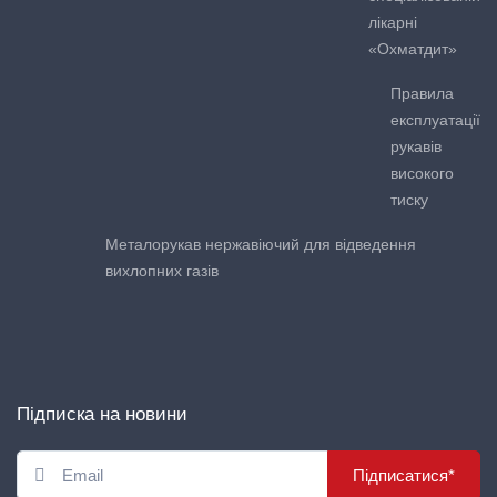
лікарні
«Охматдит»
Правила
експлуатації
рукавів
високого
тиску
Металорукав нержавіючий для відведення
вихлопних газів
Підписка на новини
Підписатися*