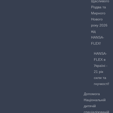
Щасливого
Різдва та
Мирного
Нового
року 2026
від
HANSA-
FLEX!
HANSA-
FLEX в
Україні -
21 рік
сили та
гнучкості!
Допомога
Національній
дитячій
спеціалізованій