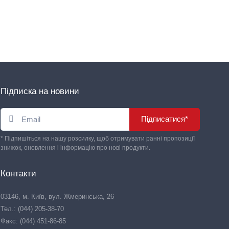
Підписка на новини
Підписатися*
* Підпишіться на нашу розсилку, щоб отримувати ранні пропозиції
знижок, оновлення і інформацію про нові продукти.
Контакти
03146, м. Київ, вул. Жмеринська, 26
Тел.: (044) 205-38-70
Факс: (044) 451-86-85