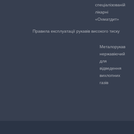
спеціалізованій
лікарні
«Охматдит»
Правила експлуатації рукавів високого тиску
Металорукав
нержавіючий
для
відведення
вихлопних
газів