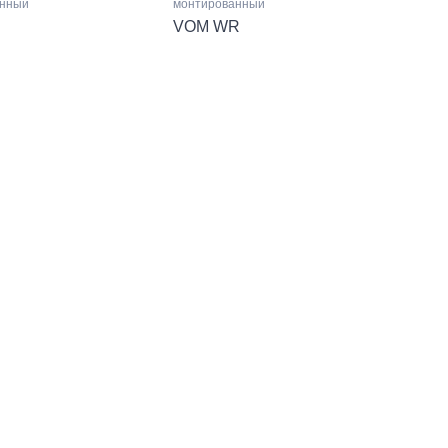
анный
монтированный
VOM WR