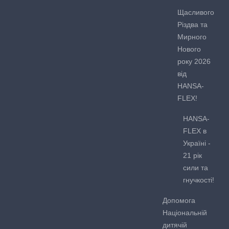
Щасливого
Різдва та
Мирного
Нового
року 2026
від
HANSA-
FLEX!
HANSA-
FLEX в
Україні -
21 рік
сили та
гнучкості!
Допомога
Національній
дитячій