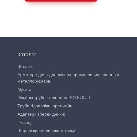
Каталог
Шланги
Арматура для гідравлічних промислових шлангів и
металлорукавов
Муфти
Різьбові трубні з'єднання ISO 8434-1
Труби гідравлічні прецизійні
Адаптери (перехідники)
Фланці
Шарові крани високого тиску