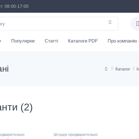
: 08:00-17:00
Популярне
Статті
Каталоги PDF
Про компанію
ні
Каталог
І
нти (2)
едварительно
Штуцер предварительно