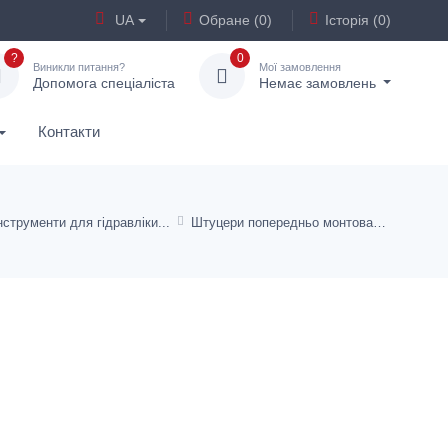
UA
Обране (0)
Історія (0)
?
0
Виникли питання?
Мої замовлення
Допомога спеціаліста
Немає замовлень
Контакти
нструменти для гідравліки
Штуцери попередньо монтовані