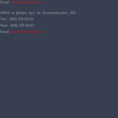
Email:
hansa-flex@ukr.net
49019, м. Дніпро, вул. Ак. Белелюбського, 36А
Тел.: (056) 375-93-23
Факс: (056) 375-93-63
Email:
hansa-flexdn@ukr.net