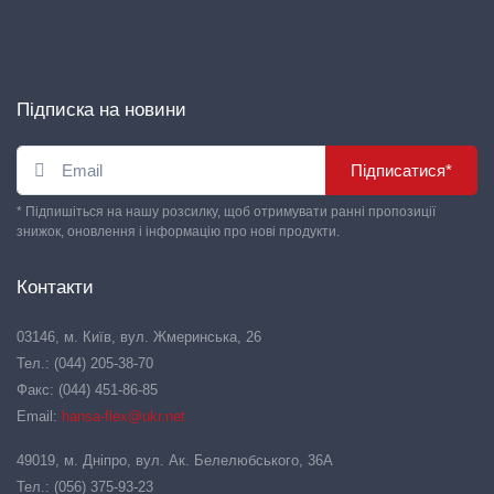
Підписка на новини
Підписатися*
* Підпишіться на нашу розсилку, щоб отримувати ранні пропозиції
знижок, оновлення і інформацію про нові продукти.
Контакти
03146, м. Київ, вул. Жмеринська, 26
Тел.: (044) 205-38-70
Факс: (044) 451-86-85
Email:
hansa-flex@ukr.net
49019, м. Дніпро, вул. Ак. Белелюбського, 36А
Тел.: (056) 375-93-23