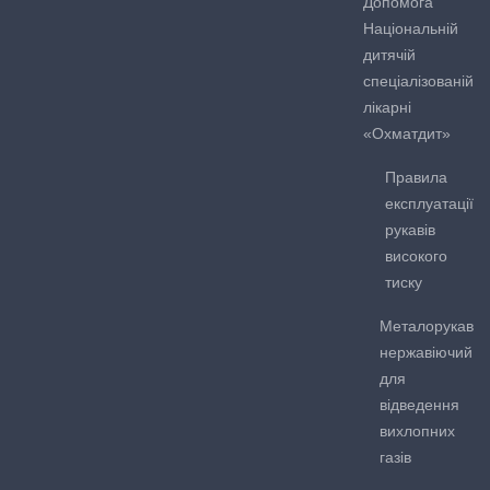
Допомога
Національній
дитячій
спеціалізованій
лікарні
«Охматдит»
Правила
експлуатації
рукавів
високого
тиску
Металорукав
нержавіючий
для
відведення
вихлопних
газів