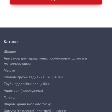
Каталог
Шланги
Арматура для гідравлічних промислових шлангів и
металлорукавов
Муфти
Різьбові трубні з'єднання ISO 8434-1
Труби гідравлічні прецизійні
Адаптери (перехідники)
Фланці
Шарові крани високого тиску
Хомути (кріплення) для труб і шлангів