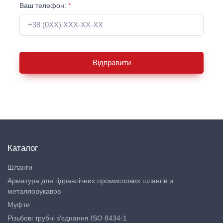
Ваш телефон:
*
Відправити
Каталог
Шланги
Арматура для гідравлічних промислових шлангів и
металлорукавов
Муфти
Різьбові трубні з'єднання ISO 8434-1