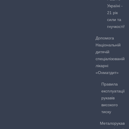
Україні -
21 рік
сили та
гнучкості!
Допомога
Національній
дитячій
спеціалізованій
лікарні
«Охматдит»
Правила
експлуатації
рукавів
високого
тиску
Металорукав