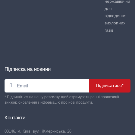
нержавіючий
для
відведення
вихлопних
газів
Підписка на новини
Підписатися*
* Підпишіться на нашу розсилку, щоб отримувати ранні пропозиції
знижок, оновлення і інформацію про нові продукти.
Контакти
03146, м. Київ, вул. Жмеринська, 26