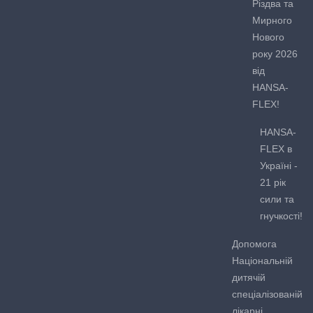
Різдва та
Мирного
Нового
року 2026
від
HANSA-
FLEX!
HANSA-
FLEX в
Україні -
21 рік
сили та
гнучкості!
Допомога
Національній
дитячій
спеціалізованій
лікарні