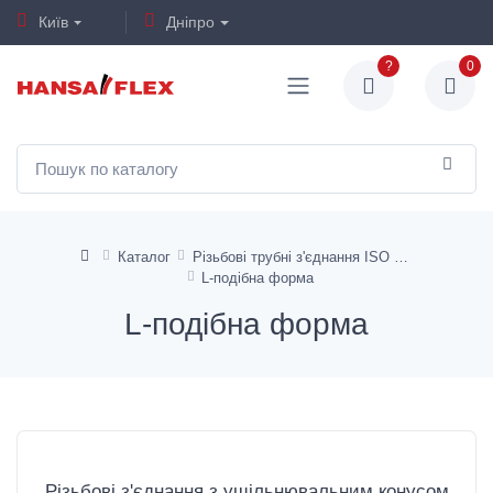
Київ
Дніпро
?
0
Каталог
Різьбові трубні з'єднання ISO 8434-1
L-подібна форма
L-подібна форма
Різьбові з'єднання з ущільнювальним конусом