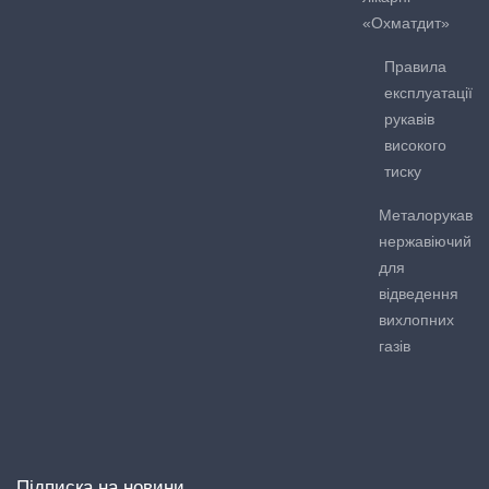
«Охматдит»
Правила
експлуатації
рукавів
високого
тиску
Металорукав
нержавіючий
для
відведення
вихлопних
газів
Підписка на новини