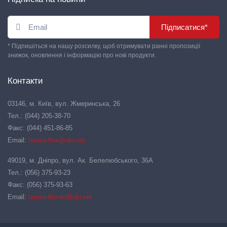
Підписатися*
* Підпишіться на нашу розсилку, щоб отримувати ранні пропозиції
знижок, оновлення і інформацію про нові продукти.
Контакти
03146, м. Київ, вул. Жмеринська, 26
Тел.: (044) 205-38-70
Факс: (044) 451-86-85
Email:
hansa-flex@ukr.net
49019, м. Дніпро, вул. Ак. Белелюбського, 36А
Тел.: (056) 375-93-23
Факс: (056) 375-93-63
Email:
hansa-flexdn@ukr.net