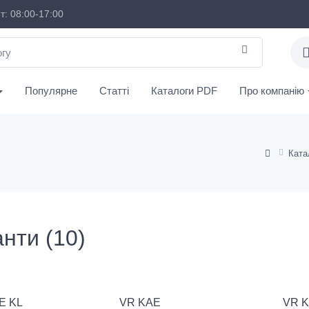
: 08:00-17:00
Популярне
Статті
Каталоги PDF
Про компанію
Ката
анти (10)
E KL
VR KAE
VR K