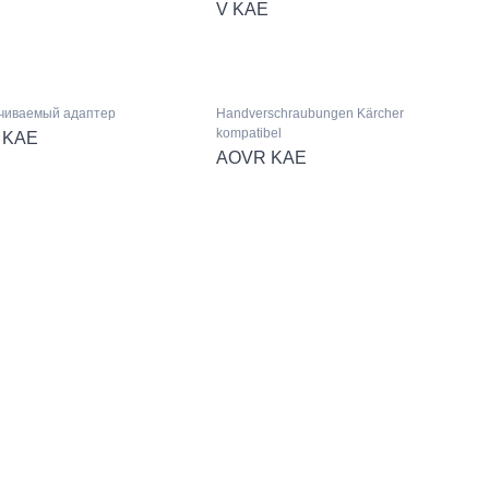
V KAE
чиваемый адаптер
Handverschraubungen Kärcher
kompatibel
 KAE
AOVR KAE