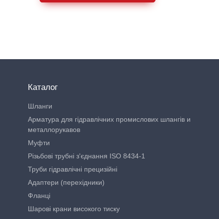
Каталог
Шланги
Арматура для гідравлічних промислових шлангів и
металлорукавов
Муфти
Різьбові трубні з'єднання ISO 8434-1
Труби гідравлічні прецизійні
Адаптери (перехідники)
Фланці
Шарові крани високого тиску