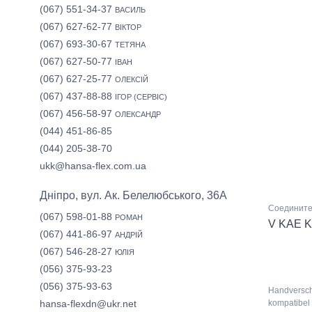
(067) 551-34-37
ВАСИЛЬ
(067) 627-62-77
ВІКТОР
(067) 693-30-67
ТЕТЯНА
(067) 627-50-77
ІВАН
(067) 627-25-77
ОЛЕКСІЙ
(067) 437-88-88
ІГОР (СЕРВІС)
(067) 456-58-97
ОЛЕКСАНДР
(044) 451-86-85
(044) 205-38-70
ukk@hansa-flex.com.ua
Дніпро, вул. Ак. Белелюбського, 36А
Соедините
(067) 598-01-88
РОМАН
V KAE K
(067) 441-86-97
АНДРІЙ
(067) 546-28-27
ЮЛІЯ
(056) 375-93-23
(056) 375-93-63
Handversc
kompatibel
hansa-flexdn@ukr.net