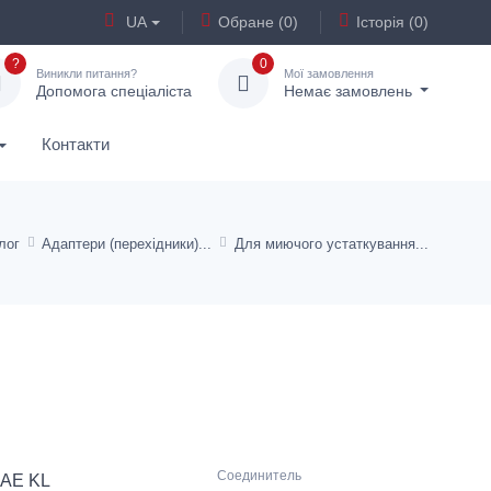
UA
Обране (0)
Історія (0)
?
0
Виникли питання?
Мої замовлення
Допомога спеціаліста
Немає замовлень
Контакти
лог
Адаптери (перехідники)
Для миючого устаткування
Соединитель
AE KL