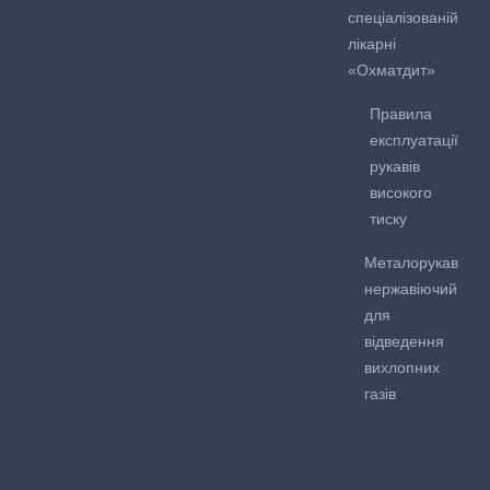
спеціалізованій
лікарні
«Охматдит»
Правила
експлуатації
рукавів
високого
тиску
Металорукав
нержавіючий
для
відведення
вихлопних
газів