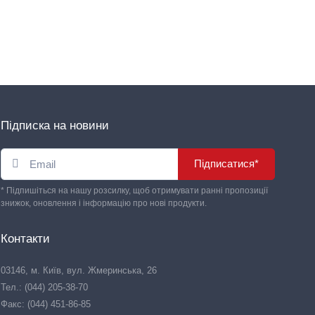
Підписка на новини
Підписатися*
* Підпишіться на нашу розсилку, щоб отримувати ранні пропозиції
знижок, оновлення і інформацію про нові продукти.
Контакти
03146, м. Київ, вул. Жмеринська, 26
Тел.: (044) 205-38-70
Факс: (044) 451-86-85