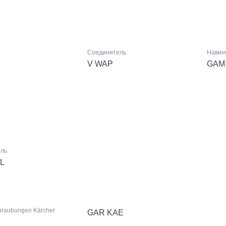
Соединитель
Навин
V WAP
GAM
ль
L
hraubungen Kärcher
GAR KAE