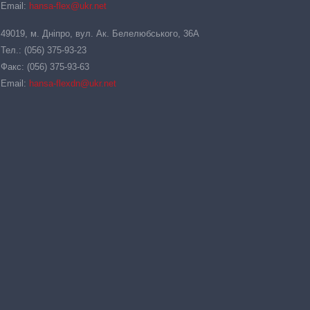
Email:
hansa-flex@ukr.net
49019, м. Дніпро, вул. Ак. Белелюбського, 36А
Тел.: (056) 375-93-23
Факс: (056) 375-93-63
Email:
hansa-flexdn@ukr.net