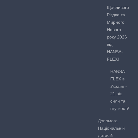
Щасливого
Різдва та
Мирного
Нового
року 2026
від
HANSA-
FLEX!
HANSA-
FLEX в
Україні -
21 рік
сили та
гнучкості!
Допомога
Національній
дитячій