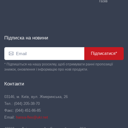
газів
Підписка на новини
Підписатися*
* Підпишіться на нашу розсилку, щоб отримувати ранні пропозиції
знижок, оновлення і інформацію про нові продукти.
Контакти
03146, м. Київ, вул. Жмеринська, 26
Тел.: (044) 205-38-70
Факс: (044) 451-86-85
Email:
hansa-flex@ukr.net