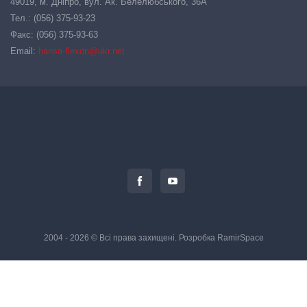
49019, м. Дніпро, вул. Ак. Белелюбського, 36А
Тел.: (056) 375-93-23
Факс: (056) 375-93-63
Email:
hansa-flexdn@ukr.net
2004 - 2026 © Всі права захищені. Розробка
RamirSpace