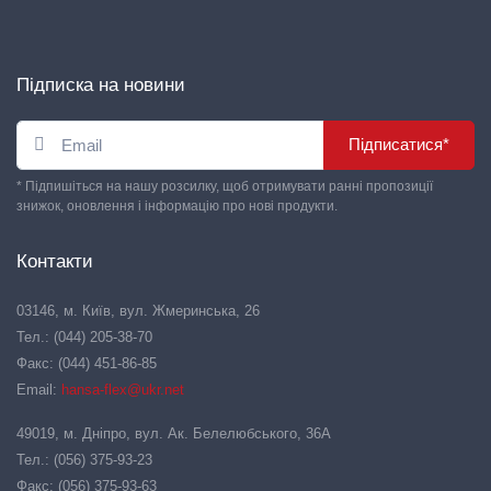
Підписка на новини
Підписатися*
* Підпишіться на нашу розсилку, щоб отримувати ранні пропозиції
знижок, оновлення і інформацію про нові продукти.
Контакти
03146, м. Київ, вул. Жмеринська, 26
Тел.: (044) 205-38-70
Факс: (044) 451-86-85
Email:
hansa-flex@ukr.net
49019, м. Дніпро, вул. Ак. Белелюбського, 36А
Тел.: (056) 375-93-23
Факс: (056) 375-93-63