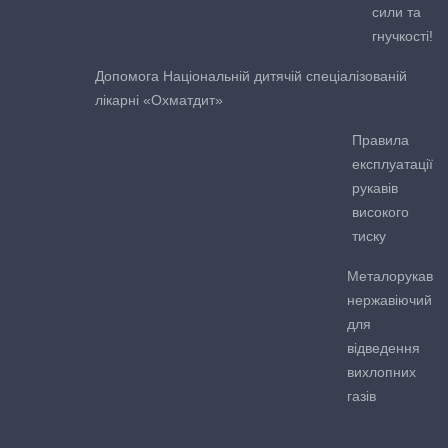
сили та
гнучкості!
Допомога Національній дитячій спеціалізованій
лікарні «Охматдит»
Правила
експлуатації
рукавів
високого
тиску
Металорукав
нержавіючий
для
відведення
вихлопних
газів