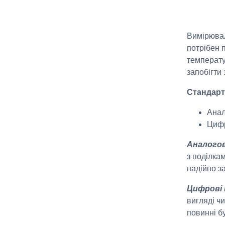
Вимірювал
потрібен 
температу
запобігти 
Стандарт
Анал
Цифр
Аналогов
з поділка
надійно з
Цифрові 
вигляді ч
повинні б