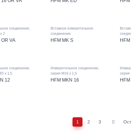
 16 OR VA
HFM MK ED
HFM 
ьное соединение,
Вставное измерительное
Встав
x 2
соединение
соеди
 OR VA
HFM MK S
HFM 
ьное соединение,
Измерительное соединение,
Измер
65 x 1,5
серия M16 x 1,5
серия 
N 12
HFM MKN 16
HFM
1
2
3
Ос