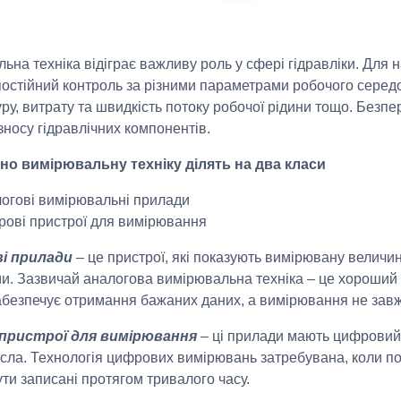
ьна техніка відіграє важливу роль у сфері гідравліки. Для 
постійний контроль за різними параметрами робочого середо
ру, витрату та швидкість потоку робочої рідини тощо. Безп
зносу гідравлічних компонентів.
но вимірювальну техніку ділять на два класи
огові вимірювальні прилади
ові пристрої для вимірювання
і прилади
– це пристрої, які показують вимірювану велич
ми. Зазвичай аналогова вимірювальна техніка – це хороший в
абезпечує отримання бажаних даних, а вимірювання не завж
пристрої для вимірювання
– ці прилади мають цифровий
исла. Технологія цифрових вимірювань затребувана, коли по
ути записані протягом тривалого часу.