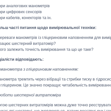
ри аналогових манометрів
ри цифрових сенсорів
ри кабелів, конекторів та ін.
ільш часті питання щодо вимірювальної техніки:
переваги манометрів із гліцериновим наповненням для вим
рацює шестерний витратомір?
чого залежить точність вимірювання та що це таке?
іалісти відповідають:
 манометра з гліцериновим наповненням:
анометра тремтить через вібрації та стрибки тиску в гідроси
 гліцерином. Це значно покращує читабельність вимірюванн
роботи шестерної витратоміра
гою шестерних витратомірів можна дуже точно реєструвати н
ухає дві шестерні, що зчеплюються, датчик реєструє рух і ге