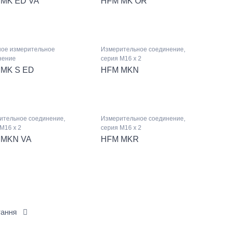
MK ED VA
HFM MK OR
ное измерительное
Измерительное соединение,
нение
серия M16 x 2
MK S ED
HFM MKN
ительное соединение,
Измерительное соединение,
M16 x 2
серия M16 x 2
 MKN VA
HFM MKR
тання