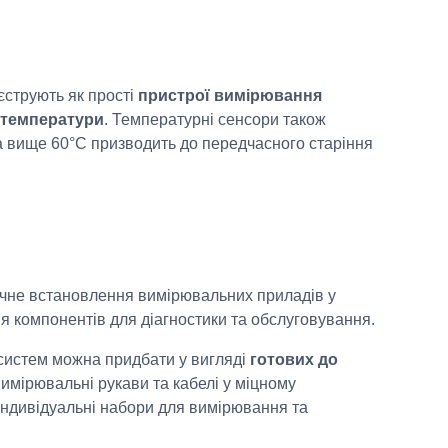
єструють як прості
пристрої вимірювання
и температури
. Температурні сенсори також
а вище 60°C призводить до передчасного старіння
чне встановлення вимірювальних приладів у
ня компонентів для діагностики та обслуговування.
осистем можна придбати у вигляді
готових до
вимірювальні рукави та кабелі у міцному
індивідуальні набори для вимірювання та