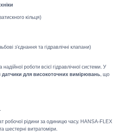
хніки
затискного кільця)
ьбові з'єднання та гідравлічні клапани)
 надійної роботи всієї гідравлічної системи. У
й
датчики
для
високоточних
вимірювань
, що
.
т робочої рідини за одиницю часу. HANSA
‑
FLEX
 та шестерні витратоміри.