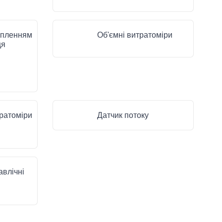
іпленням
Об'ємні витратоміри
ця
ратоміри
Датчик потоку
авлічні