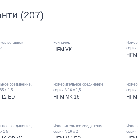
анти (207)
екер вставной
Колпачок
Измер
2
серия 
HFM VK
HFM
ьное соединение,
Измерительное соединение,
Измер
65 x 1,5
серия M16 x 1,5
серия 
 12 ED
HFM MK 16
HFM 
ьное соединение,
Измерительное соединение,
Измер
x 1,5
серия M16 x 2
серия 