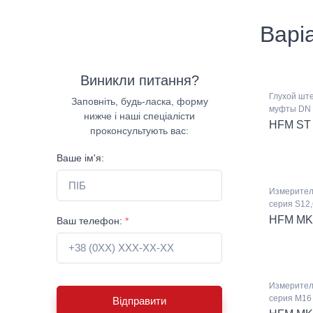
Варі
Виникли питання?
Глухой шт
Заповніть, будь-ласка, форму
муфты DN 
нижче і наші спеціалісти
HFM ST
проконсультують вас:
Ваше ім'я:
Измерител
серия S12,
HFM MK
Ваш телефон:
*
Измерител
серия M16 
Відправити