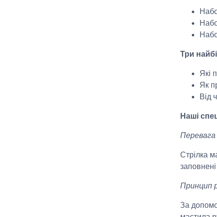
Набо
Набо
Набо
Три найб
Які 
Як п
Від 
Наші спец
Перевага
Стрілка м
заповнені
Принцип 
За допомо
мастила р