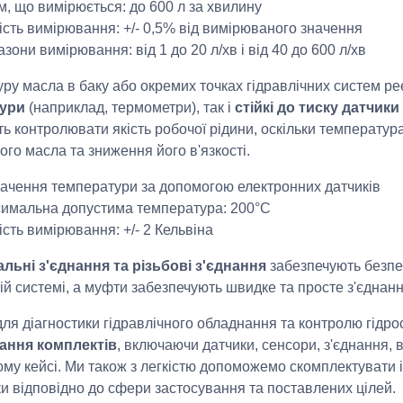
м, що вимірюється: до 600 л за хвилину
ість вимірювання: +/- 0,5% від вимірюваного значення
азони вимірювання: від 1 до 20 л/хв і від 40 до 600 л/хв
ру масла в баку або окремих точках гідравлічних систем ре
ури
(наприклад, термометри), так і
стійкі до тиску датчик
ь контролювати якість робочої рідини, оскільки температур
ого масла та зниження його в'язкості.
ачення температури за допомогою електронних датчиків
имальна допустима температура: 200°C
ість вимірювання: +/- 2 Кельвіна
льні з'єднання та різьбові з'єднання
забезпечують безпе
ній системі, а муфти забезпечують швидке та просте з'єднан
ля діагностики гідравлічного обладнання та контролю гідр
ання комплектів
, включаючи датчики, сенсори, з'єднання, 
му кейсі. Ми також з легкістю допоможемо скомплектувати 
ки відповідно до сфери застосування та поставлених цілей.