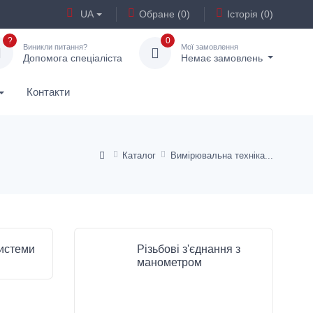
UA
Обране (0)
Історія (0)
?
0
Виникли питання?
Мої замовлення
Допомога спеціаліста
Немає замовлень
Контакти
Каталог
Вимірювальна техніка
истеми
Різьбові з'єднання з
манометром