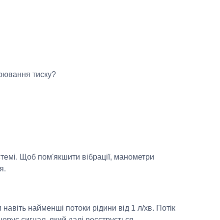
ірювання тиску?
стемі. Щоб пом'якшити вібрації, манометри
я.
авіть найменші потоки рідини від 1 л/хв. Потік
нерує сигнал, який далі реєструється.