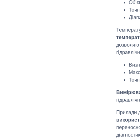
Об’є
Точн
Діап
Температу
температ
дозволяют
гідравлічн
Визн
Макс
Точн
Вимірюва
гідравліч
Прилади д
використ
переносно
діагности