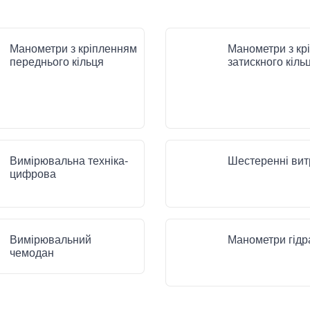
Манометри з кріпленням
Манометри з кр
переднього кільця
затискного кіль
Вимірювальна техніка-
Шестеренні вит
цифрова
Вимірювальний
Манометри гідр
чемодан