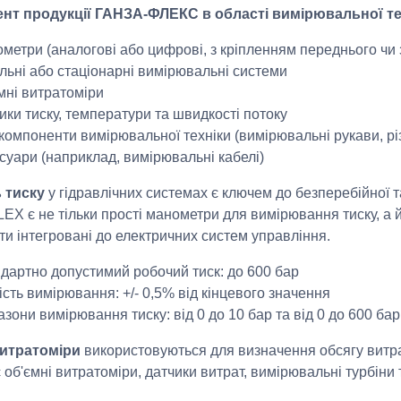
нт продукції ГАНЗА-ФЛЕКС в області вимірювальної те
метри (аналогові або цифрові, з кріпленням переднього чи 
льні або стаціонарні вимірювальні системи
мні витратоміри
ики тиску, температури та швидкості потоку
 компоненти вимірювальної техніки (вимірювальні рукави, різ
суари (наприклад, вимірювальні кабелі)
 тиску
у гідравлічних системах є ключем до безперебійної та
LEX
є
не
тільки
прості
манометри
для
вимірювання
тиску
,
а 
ти інтегровані
до електричних систем управління.
дартно допустимий робочий тиск: до 600 бар
ість вимірювання: +/- 0,5% від кінцевого значення
азони вимірювання тиску: від 0 до 10 бар та від 0 до 600 бар
витратоміри
використовуються для визначення обсягу витра
 об'ємні витратоміри, датчики витрат, вимірювальні турбіни