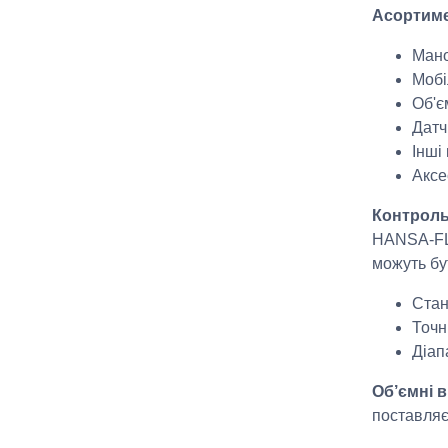
Асортиме
Мано
Мобі
Об'є
Датч
Інші
Аксе
Контроль
HANSA
‑
F
можуть бу
Стан
Точн
Діап
Об’ємні 
поставляє