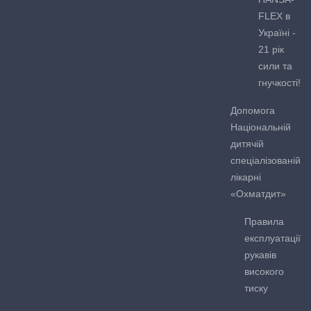
FLEX в
Україні -
21 рік
сили та
гнучкості!
Допомога
Національній
дитячій
спеціалізованій
лікарні
«Охматдит»
Правила
експлуатації
рукавів
високого
тиску