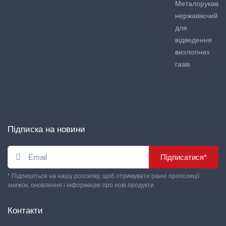
Металорукав
нержавіючий
для
відведення
вихлопних
газів
Підписка на новини
Підписатися*
* Підпишіться на нашу розсилку, щоб отримувати ранні пропозиції
знижок, оновлення і інформацію про нові продукти.
Контакти