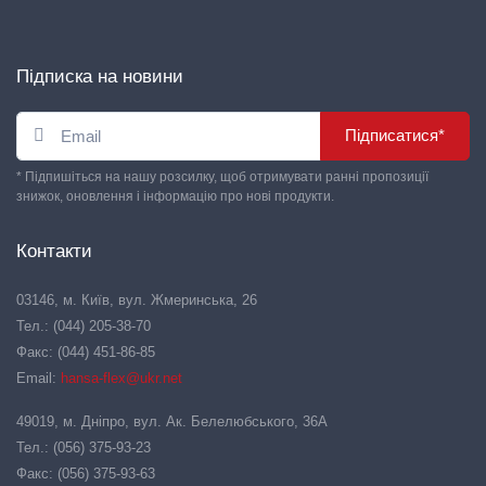
Підписка на новини
Підписатися*
* Підпишіться на нашу розсилку, щоб отримувати ранні пропозиції
знижок, оновлення і інформацію про нові продукти.
Контакти
03146, м. Київ, вул. Жмеринська, 26
Тел.: (044) 205-38-70
Факс: (044) 451-86-85
Email:
hansa-flex@ukr.net
49019, м. Дніпро, вул. Ак. Белелюбського, 36А
Тел.: (056) 375-93-23
Факс: (056) 375-93-63