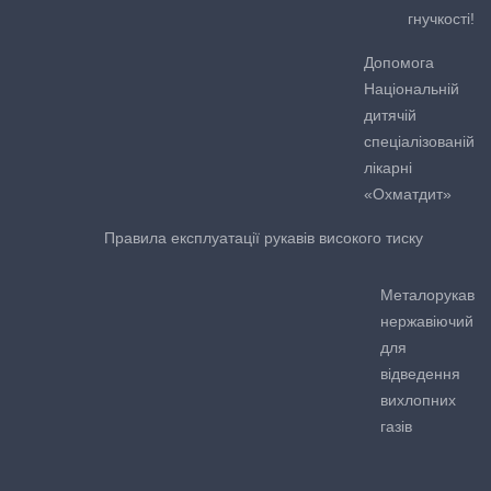
гнучкості!
Допомога
Національній
дитячій
спеціалізованій
лікарні
«Охматдит»
Правила експлуатації рукавів високого тиску
Металорукав
нержавіючий
для
відведення
вихлопних
газів