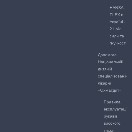
HANSA-
FLEX в
Україні -
21 рік
сили та
гнучкості!
Допомога
Національній
дитячій
спеціалізованій
лікарні
«Охматдит»
Правила
експлуатації
рукавів
високого
тиску