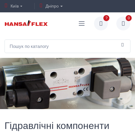
Київ
Дніпро
?
0
Гідравлічні компоненти