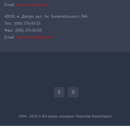
Email:
hansa-flex@ukr.net
49019, м. Дніпро, вул. Ак. Белелюбського, 36А
Тел.: (056) 375-93-23
Факс: (056) 375-93-63
Email:
hansa-flexdn@ukr.net
2004 - 2026 © Всі права захищені. Розробка
RamirSpace