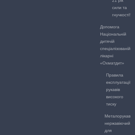
21 рік
сили та
гнучкості!
Допомога
Національній
дитячій
спеціалізованій
лікарні
«Охматдит»
Правила
експлуатації
рукавів
високого
тиску
Металорукав
нержавіючий
для