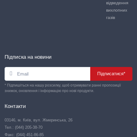
відведення
вихлопних
газів
Підписка на новини
Підписатися*
* Підпишіться на нашу розсилку, щоб отримувати ранні пропозиції
знижок, оновлення і інформацію про нові продукти.
Контакти
03146, м. Київ, вул. Жмеринська, 26
Тел.: (044) 205-38-70
Факс: (044) 451-86-85