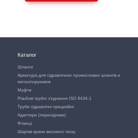
Каталог
Шланги
Арматура для гідравлічних промислових шлангів и
металлорукавов
Муфти
Різьбові трубні з'єднання ISO 8434-1
Труби гідравлічні прецизійні
Адаптери (перехідники)
Фланці
Шарові крани високого тиску