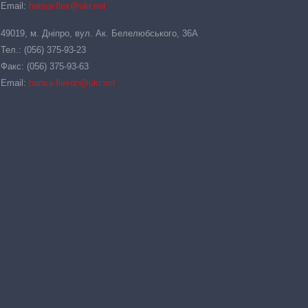
Email:
hansa-flex@ukr.net
49019, м. Дніпро, вул. Ак. Белелюбського, 36А
Тел.: (056) 375-93-23
Факс: (056) 375-93-63
Email:
hansa-flexdn@ukr.net