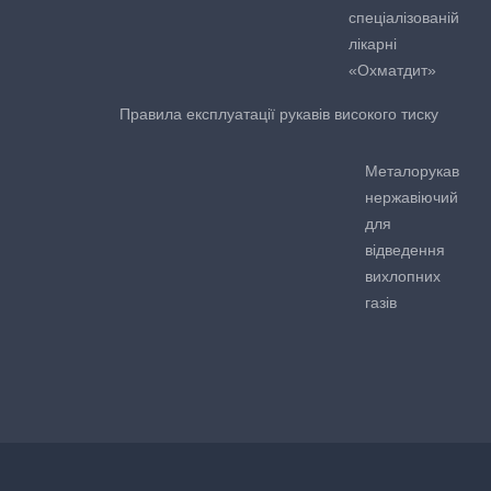
спеціалізованій
лікарні
«Охматдит»
Правила експлуатації рукавів високого тиску
Металорукав
нержавіючий
для
відведення
вихлопних
газів