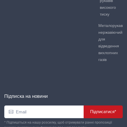
рукавів
високого
тиску
Металорукав
нержавіючий
для
відведення
вихлопних
газів
Підписка на новини
Підписатися*
* Підпишіться на нашу розсилку, щоб отримувати ранні пропозиції