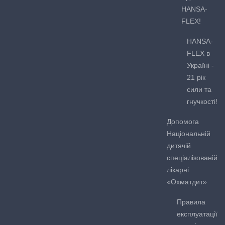
HANSA-
FLEX!
HANSA-
FLEX в
Україні -
21 рік
сили та
гнучкості!
Допомога
Національній
дитячій
спеціалізованій
лікарні
«Охматдит»
Правила
експлуатації