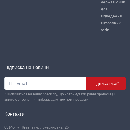
нержавіючий
для
відведення
вихлопних
газів
Підписка на новини
Підписатися*
* Підпишіться на нашу розсилку, щоб отримувати ранні пропозиції
знижок, оновлення і інформацію про нові продукти.
Контакти
03146, м. Київ, вул. Жмеринська, 26