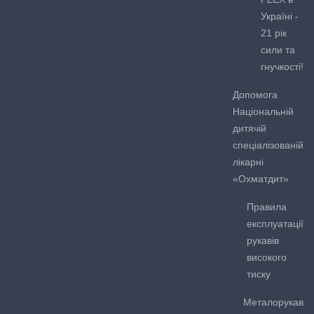
Україні -
21 рік
сили та
гнучкості!
Допомога
Національній
дитячій
спеціалізованій
лікарні
«Охматдит»
Правила
експлуатації
рукавів
високого
тиску
Металорукав