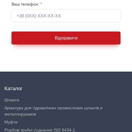
Ваш телефон:
*
Відправити
Каталог
Шланги
Арматура для гідравлічних промислових шлангів и
металлорукавов
Муфти
Різьбові трубні з'єднання ISO 8434-1