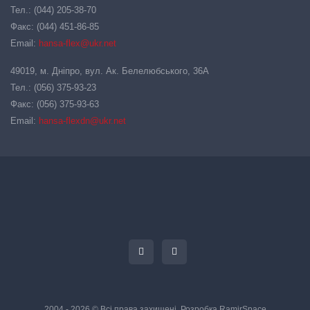
Тел.: (044) 205-38-70
Факс: (044) 451-86-85
Email:
hansa-flex@ukr.net
49019, м. Дніпро, вул. Ак. Белелюбського, 36А
Тел.: (056) 375-93-23
Факс: (056) 375-93-63
Email:
hansa-flexdn@ukr.net
2004 - 2026 © Всі права захищені. Розробка
RamirSpace