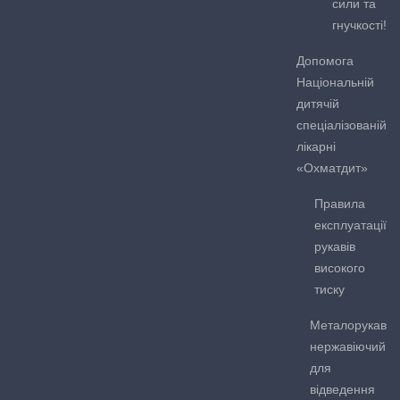
сили та
гнучкості!
Допомога
Національній
дитячій
спеціалізованій
лікарні
«Охматдит»
Правила
експлуатації
рукавів
високого
тиску
Металорукав
нержавіючий
для
відведення