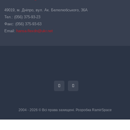
49019, м. Дніпро, вул. Ак. Белелюбського, 36А
Тел.: (056) 375-93-23
Факс: (056) 375-93-63
Email:
hansa-flexdn@ukr.net
2004 - 2026 © Всі права захищені. Розробка
RamirSpace