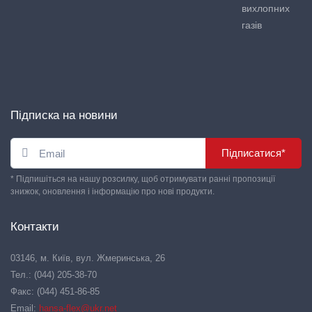
вихлопних
газів
Підписка на новини
Підписатися*
* Підпишіться на нашу розсилку, щоб отримувати ранні пропозиції
знижок, оновлення і інформацію про нові продукти.
Контакти
03146, м. Київ, вул. Жмеринська, 26
Тел.: (044) 205-38-70
Факс: (044) 451-86-85
Email:
hansa-flex@ukr.net