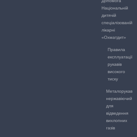
Допомога
Національній
дитячій
спеціалізованій
лікарні
«Охматдит»
Правила
експлуатації
рукавів
високого
тиску
Металорукав
нержавіючий
для
відведення
вихлопних
газів