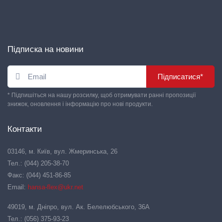
Підписка на новини
Підписатися*
* Підпишіться на нашу розсилку, щоб отримувати ранні пропозиції
знижок, оновлення і інформацію про нові продукти.
Контакти
03146, м. Київ, вул. Жмеринська, 26
Тел.: (044) 205-38-70
Факс: (044) 451-86-85
Email:
hansa-flex@ukr.net
49019, м. Дніпро, вул. Ак. Белелюбського, 36А
Тел.: (056) 375-93-23