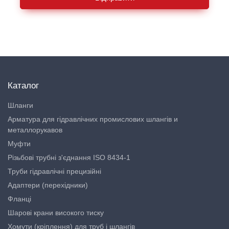
Каталог
Шланги
Арматура для гідравлічних промислових шлангів и
металлорукавов
Муфти
Різьбові трубні з'єднання ISO 8434-1
Труби гідравлічні прецизійні
Адаптери (перехідники)
Фланці
Шарові крани високого тиску
Хомути (кріплення) для труб і шлангів