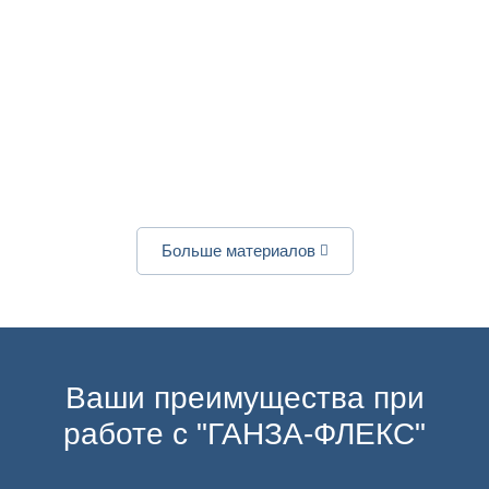
детской
Рождества и
FLEX в
специализированн
Мирного
Украине
больнице
Нового года
— 21 год
«Охматдет»
от HANSA-
силы и
FLEX!
гибкости!
09/07/2024
23/12/2025
03/09/2025
Больше материалов
Ваши преимущества при
работе с "ГАНЗА-ФЛЕКС"