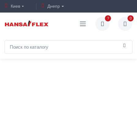
Киев
Днепр
?
0
Срочно
HANSA-
ищем:
FLEX
Слесарь / помощник
Комплекс
электрогазосварщика;
гидравлических
решений для
Слесарь-сборщик
техники и
резиновых и
промышленности
металлических
изделий;
59 лет опыта
работы на
Оператор токарных