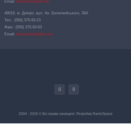
Email:
hansa-flex@ukr.net
49019, м. Дніпро, вул. Ак. Белелюбського, 36А
Тел.: (056) 375-93-23
Факс: (056) 375-93-63
Email:
hansa-flexdn@ukr.net
2004 - 2026 © Всі права захищені. Розробка
RamirSpace