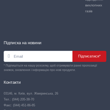
вихлопних
газів
Підписка на новини
Підписатися*
* Підпишіться на нашу розсилку, щоб отримувати ранні пропозиції
знижок, оновлення і інформацію про нові продукти.
Контакти
03146, м. Київ, вул. Жмеринська, 26
Тел.: (044) 205-38-70
Факс: (044) 451-86-85