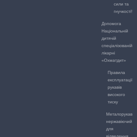
сили та
гнучкості!
Допомога
Національній
дитячій
спеціалізованій
лікарні
«Охматдит»
Правила
експлуатації
рукавів
високого
тиску
Металорукав
нержавіючий
для
відведення