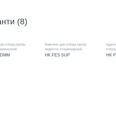
нти (8)
для отбора пробы
Комплект для отбора пробы
Адапте
 переносной
жидкости, стационарный
отбор
 DMM
HK FES SUP
HK P