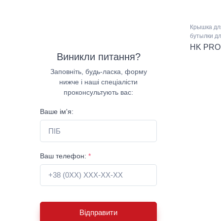
Крышка дл
бутылки д
HK PRO
Виникли питання?
Заповніть, будь-ласка, форму
нижче і наші спеціалісти
проконсультують вас:
Ваше ім'я:
Ваш телефон:
*
Відправити