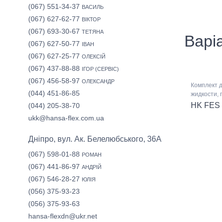
(067) 551-34-37
ВАСИЛЬ
(067) 627-62-77
ВІКТОР
(067) 693-30-67
ТЕТЯНА
Варіа
(067) 627-50-77
ІВАН
(067) 627-25-77
ОЛЕКСІЙ
(067) 437-88-88
ІГОР (СЕРВІС)
(067) 456-58-97
ОЛЕКСАНДР
Комплект 
(044) 451-86-85
жидкости,
HK FES
(044) 205-38-70
ukk@hansa-flex.com.ua
Дніпро, вул. Ак. Белелюбського, 36А
(067) 598-01-88
РОМАН
(067) 441-86-97
АНДРІЙ
(067) 546-28-27
ЮЛІЯ
(056) 375-93-23
(056) 375-93-63
hansa-flexdn@ukr.net