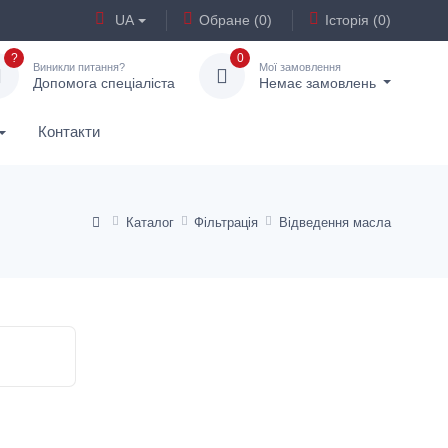
UA
Обране (0)
Історія (0)
?
0
Виникли питання?
Мої замовлення
Допомога спеціаліста
Немає замовлень
Контакти
Каталог
Фільтрація
Відведення масла