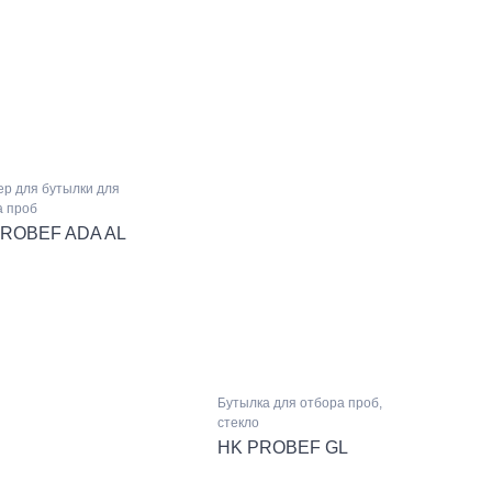
р для бутылки для
а проб
ROBEF ADA AL
Бутылка для отбора проб,
стекло
HK PROBEF GL