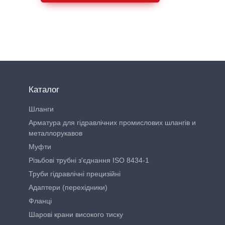
Каталог
Шланги
Арматура для гідравлічних промислових шлангів и
металлорукавов
Муфти
Різьбові трубні з'єднання ISO 8434-1
Труби гідравлічні прецизійні
Адаптери (перехідники)
Фланці
Шарові крани високого тиску