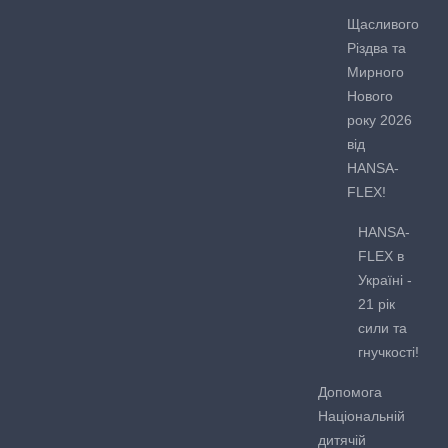
Щасливого
Різдва та
Мирного
Нового
року 2026
від
HANSA-
FLEX!
HANSA-
FLEX в
Україні -
21 рік
сили та
гнучкості!
Допомога
Національній
дитячій