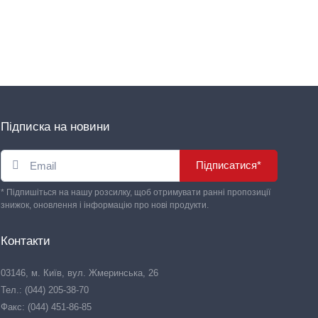
Підписка на новини
Підписатися*
* Підпишіться на нашу розсилку, щоб отримувати ранні пропозиції
знижок, оновлення і інформацію про нові продукти.
Контакти
03146, м. Київ, вул. Жмеринська, 26
Тел.: (044) 205-38-70
Факс: (044) 451-86-85