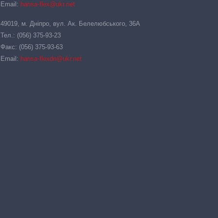
Email:
hansa-flex@ukr.net
49019, м. Дніпро, вул. Ак. Белелюбського, 36А
Тел.: (056) 375-93-23
Факс: (056) 375-93-63
Email:
hansa-flexdn@ukr.net