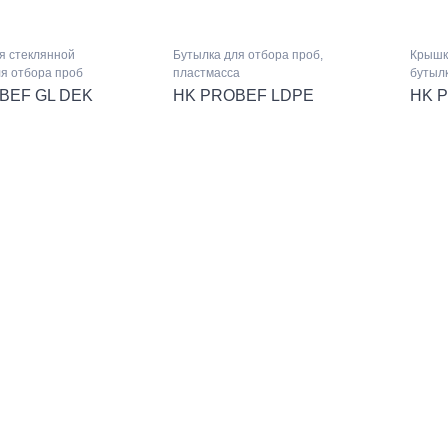
я стеклянной
Бутылка для отбора проб,
Крышк
ля отбора проб
пластмасса
бутылк
BEF GL DEK
HK PROBEF LDPE
HK 