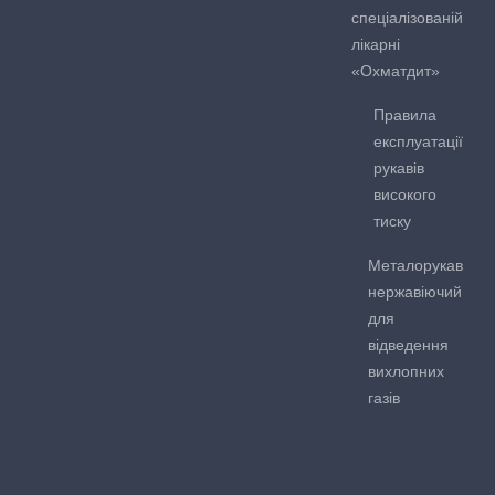
спеціалізованій
лікарні
«Охматдит»
Правила
експлуатації
рукавів
високого
тиску
Металорукав
нержавіючий
для
відведення
вихлопних
газів