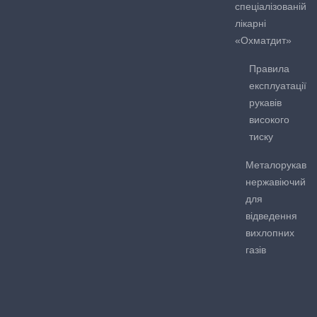
спеціалізованій
лікарні
«Охматдит»
Правила
експлуатації
рукавів
високого
тиску
Металорукав
нержавіючий
для
відведення
вихлопних
газів