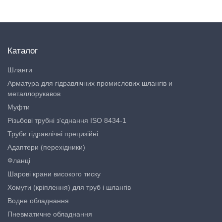
Каталог
Шланги
Арматура для гідравлічних промислових шлангів и
металлорукавов
Муфти
Різьбові трубні з'єднання ISO 8434-1
Труби гідравлічні прецизійні
Адаптери (перехідники)
Фланці
Шарові крани високого тиску
Хомути (кріплення) для труб і шлангів
Водне обладнання
Пневматичне обладнання