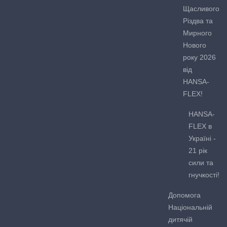
Щасливого
Різдва та
Мирного
Нового
року 2026
від
HANSA-
FLEX!
HANSA-
FLEX в
Україні -
21 рік
сили та
гнучкості!
Допомога
Національній
дитячій