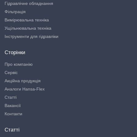
Гідравлічне обладнання
Фільтрація
Вимірювальна техніка
Ущільнювальна техніка
Інструменти для гідравліки
Сторінки
Про компанію
Сервіс
Акційна продукція
Аналоги Hansa-Flex
Статті
Вакансії
Контакти
Статті