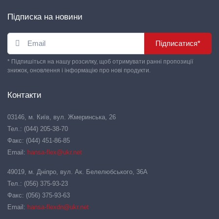
Підписка на новини
Підписатися*
* Підпишіться на нашу розсилку, щоб отримувати ранні пропозиції
знижок, оновлення і інформацію про нові продукти.
Контакти
03146, м. Київ, вул. Жмеринська, 26
Тел.: (044) 205-38-70
Факс: (044) 451-86-85
Email:
hansa-flex@ukr.net
49019, м. Дніпро, вул. Ак. Белелюбського, 36А
Тел.: (056) 375-93-23
Факс: (056) 375-93-63
Email:
hansa-flexdn@ukr.net