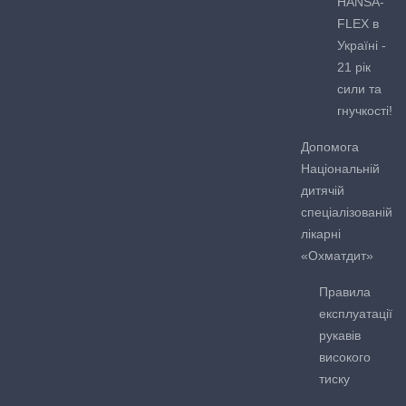
HANSA-
FLEX в
Україні -
21 рік
сили та
гнучкості!
Допомога
Національній
дитячій
спеціалізованій
лікарні
«Охматдит»
Правила
експлуатації
рукавів
високого
тиску