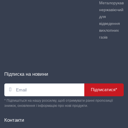
Металорукав
нержавіючий
для
відведення
вихлопних
газів
Підписка на новини
Підписатися*
* Підпишіться на нашу розсилку, щоб отримувати ранні пропозиції
знижок, оновлення і інформацію про нові продукти.
Контакти