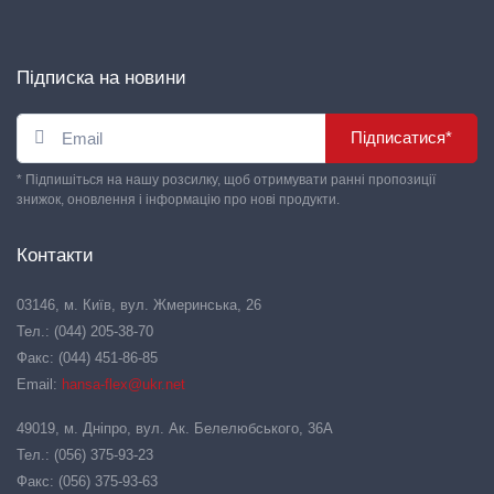
Підписка на новини
Підписатися*
* Підпишіться на нашу розсилку, щоб отримувати ранні пропозиції
знижок, оновлення і інформацію про нові продукти.
Контакти
03146, м. Київ, вул. Жмеринська, 26
Тел.: (044) 205-38-70
Факс: (044) 451-86-85
Email:
hansa-flex@ukr.net
49019, м. Дніпро, вул. Ак. Белелюбського, 36А
Тел.: (056) 375-93-23
Факс: (056) 375-93-63