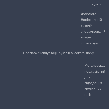
гнучкості!
Допомога
Національній
дитячій
спеціалізованій
лікарні
«Охматдит»
Правила експлуатації рукавів високого тиску
Металорукав
нержавіючий
для
відведення
вихлопних
газів