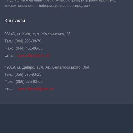
* Підпишіться на нашу розсилку, щоб отримувати ранні пропозиції
знижок, оновлення і інформацію про нові продукти.
Контакти
03146, м. Київ, вул. Жмеринська, 26
Тел.: (044) 205-38-70
Факс: (044) 451-86-85
Email:
hansa-flex@ukr.net
49019, м. Дніпро, вул. Ак. Белелюбського, 36А
Тел.: (056) 375-93-23
Факс: (056) 375-93-63
Email:
hansa-flexdn@ukr.net