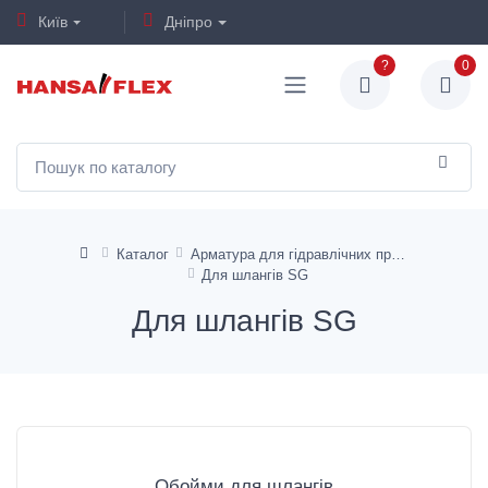
Київ
Дніпро
?
0
Каталог
Арматура для гідравлічних промислових шлангів и металлорукавов
Для шлангів SG
Для шлангів SG
Обойми для шлангів