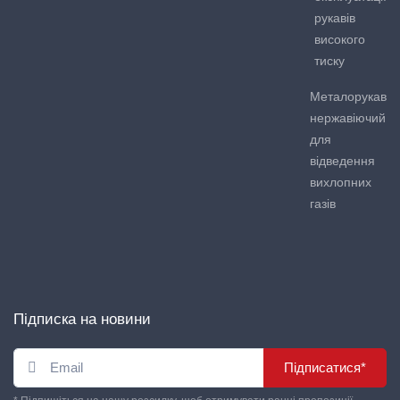
рукавів
високого
тиску
Металорукав
нержавіючий
для
відведення
вихлопних
газів
Підписка на новини
Підписатися*