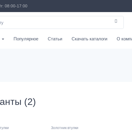
т: 08:00-17:00
с
Популярное
Статьи
Скачать каталоги
О комп
анты (2)
тулки
Золотник втулки