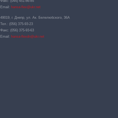
Факс: (044) 451-86-85
Email:
hansa-flex@ukr.net
49019, г. Днепр, ул. Ак. Белелюбского, 36А
Тел.: (056) 375-93-23
Факс: (056) 375-93-63
Email:
hansa-flexdn@ukr.net