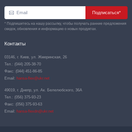
Подписаться*
* Подпишитесь на нашу рассылку, чтобы получать ранние предложения
скидок, обновления и информацию о новых продуктах.
Контакты
03146, г. Киев, ул. Жмеринская, 26
Тел.: (044) 205-38-70
Факс: (044) 451-86-85
Email:
hansa-flex@ukr.net
49019, г. Днепр, ул. Ак. Белелюбского, 36А
Тел.: (056) 375-93-23
Факс: (056) 375-93-63
Email:
hansa-flexdn@ukr.net