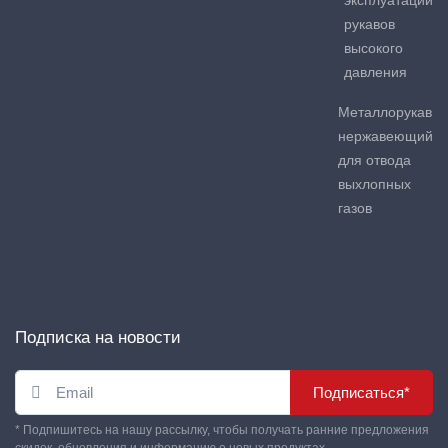
эксплуатации
рукавов
высокого
давления
Металлорукав
нержавеющий
для отвода
выхлопных
газов
Подписка на новости
Подписаться*
* Подпишитесь на нашу рассылку, чтобы получать ранние предложения
скидок, обновления и информацию о новых продуктах.