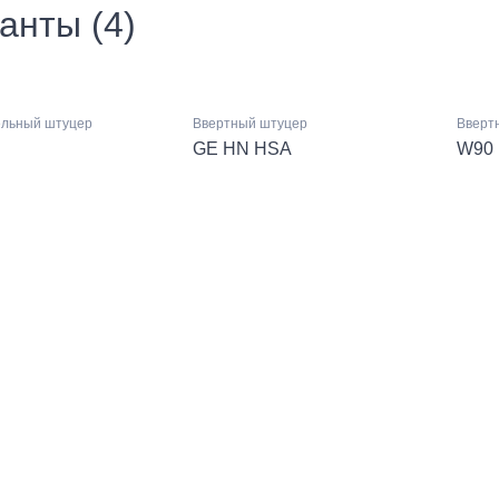
анты (4)
льный штуцер
Ввертный штуцер
Ввертн
GE HN HSA
W90