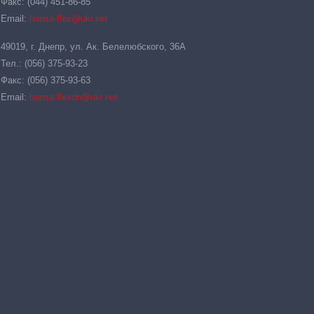
Факс: (044) 451-86-85
Email:
hansa-flex@ukr.net
49019, г. Днепр, ул. Ак. Белелюбского, 36А
Тел.: (056) 375-93-23
Факс: (056) 375-93-63
Email:
hansa-flexdn@ukr.net