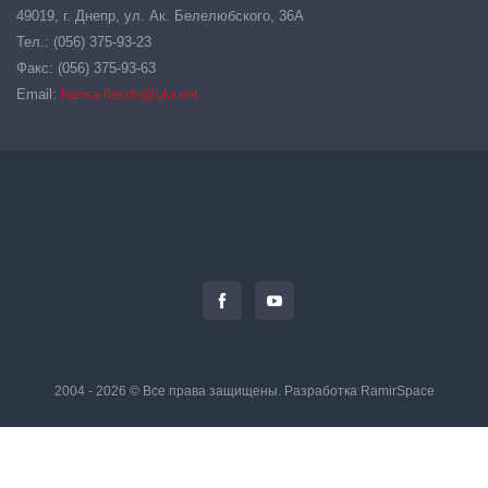
49019, г. Днепр, ул. Ак. Белелюбского, 36А
Тел.: (056) 375-93-23
Факс: (056) 375-93-63
Email:
hansa-flexdn@ukr.net
2004 - 2026 © Все права защищены. Разработка
RamirSpace