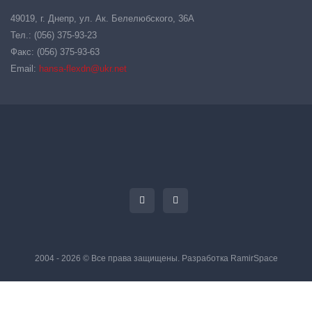
49019, г. Днепр, ул. Ак. Белелюбского, 36А
Тел.: (056) 375-93-23
Факс: (056) 375-93-63
Email:
hansa-flexdn@ukr.net
2004 - 2026 © Все права защищены. Разработка
RamirSpace