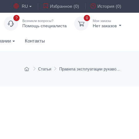
RU
Избранное (0)
История (0)
?
0
Возникли вопросы?
Мои заказы
Помощь специалиста
Нет заказов
пании
Контакты
Статьи
Правила эксплуатации рукавов высокого давления