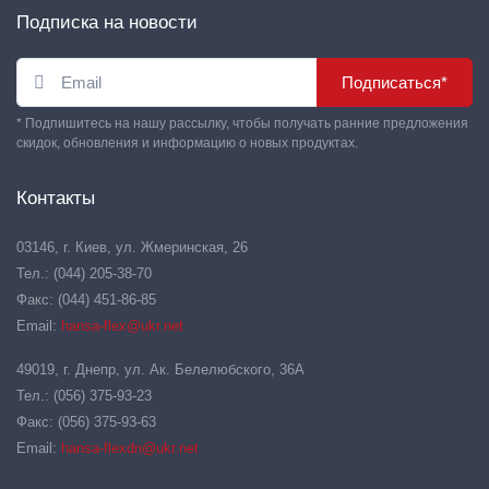
Подписка на новости
Подписаться*
* Подпишитесь на нашу рассылку, чтобы получать ранние предложения
скидок, обновления и информацию о новых продуктах.
Контакты
03146, г. Киев, ул. Жмеринская, 26
Тел.: (044) 205-38-70
Факс: (044) 451-86-85
Email:
hansa-flex@ukr.net
49019, г. Днепр, ул. Ак. Белелюбского, 36А
Тел.: (056) 375-93-23
Факс: (056) 375-93-63
Email:
hansa-flexdn@ukr.net