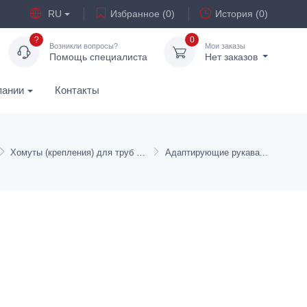
RU
Избранное (0)
История (0)
?
0
Возникли вопросы?
Мои заказы
Помощь специалиста
Нет заказов
пании
Контакты
Хомуты (крепления) для труб и шлангов
Адаптирующие рукава