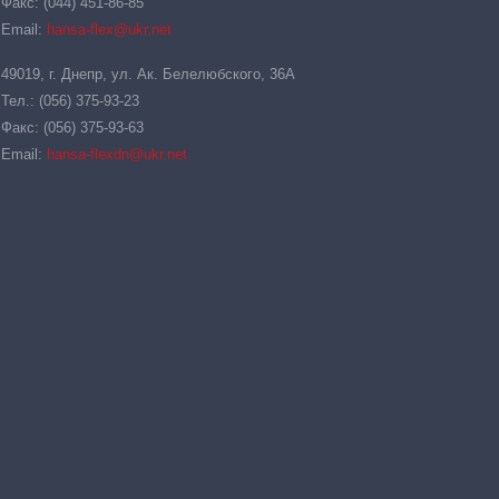
Факс: (044) 451-86-85
Email:
hansa-flex@ukr.net
49019, г. Днепр, ул. Ак. Белелюбского, 36А
Тел.: (056) 375-93-23
Факс: (056) 375-93-63
Email:
hansa-flexdn@ukr.net