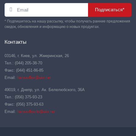
Подписаться*
* Подпишитесь на нашу рассылку, чтобы получать ранние предложения
скидок, обновления и информацию о новых продуктах.
Контакты
03146, г. Киев, ул. Жмеринская, 26
Тел.: (044) 205-38-70
Факс: (044) 451-86-85
Email:
hansa-flex@ukr.net
49019, г. Днепр, ул. Ак. Белелюбского, 36А
Тел.: (056) 375-93-23
Факс: (056) 375-93-63
Email:
hansa-flexdn@ukr.net