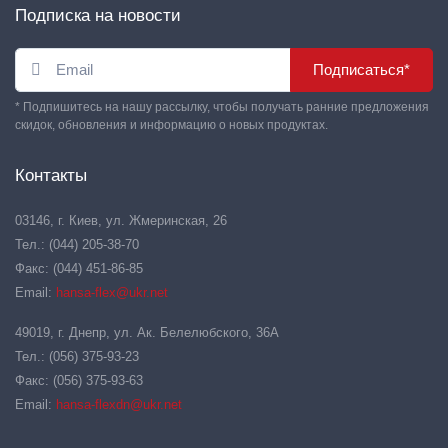
Подписка на новости
Подписаться*
* Подпишитесь на нашу рассылку, чтобы получать ранние предложения
скидок, обновления и информацию о новых продуктах.
Контакты
03146, г. Киев, ул. Жмеринская, 26
Тел.: (044) 205-38-70
Факс: (044) 451-86-85
Email:
hansa-flex@ukr.net
49019, г. Днепр, ул. Ак. Белелюбского, 36А
Тел.: (056) 375-93-23
Факс: (056) 375-93-63
Email:
hansa-flexdn@ukr.net