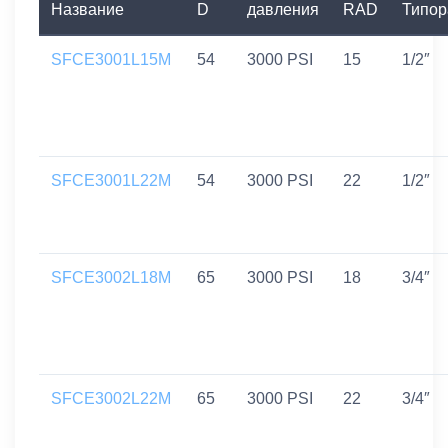
Название
D
давления
RAD
Типор
SFCE3001L15M
54
3000 PSI
15
1/2″
SFCE3001L22M
54
3000 PSI
22
1/2″
SFCE3002L18M
65
3000 PSI
18
3/4″
SFCE3002L22M
65
3000 PSI
22
3/4″