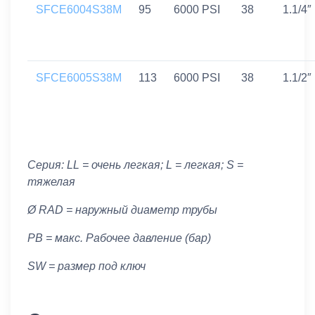
SFCE6004S38M
95
6000 PSI
38
1.1/4″
SFCE6005S38M
113
6000 PSI
38
1.1/2″
Серия: LL = очень легкая; L = легкая; S =
тяжелая
Ø RAD = наружный диаметр трубы
PB = макс. Рабочее давление (бар)
SW = размер под ключ