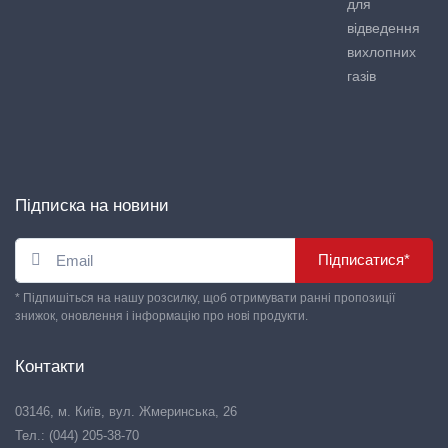
для
відведення
вихлопних
газів
Підписка на новини
Підписатися*
* Підпишіться на нашу розсилку, щоб отримувати ранні пропозиції
знижок, оновлення і інформацію про нові продукти.
Контакти
03146, м. Київ, вул. Жмеринська, 26
Тел.: (044) 205-38-70