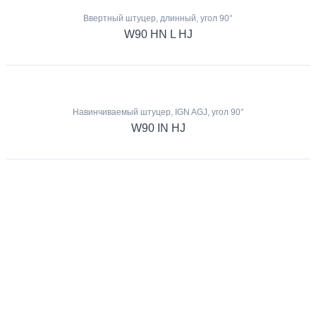
Ввертный штуцер, длинный, угол 90°
W90 HN L HJ
Навинчиваемый штуцер, IGN AGJ, угол 90°
W90 IN HJ