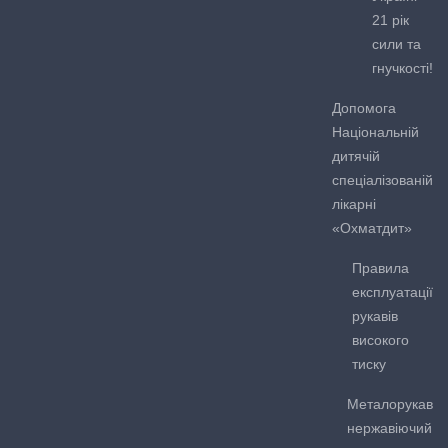
21 рік
сили та
гнучкості!
Допомога
Національній
дитячій
спеціалізованій
лікарні
«Охматдит»
Правила
експлуатації
рукавів
високого
тиску
Металорукав
нержавіючий