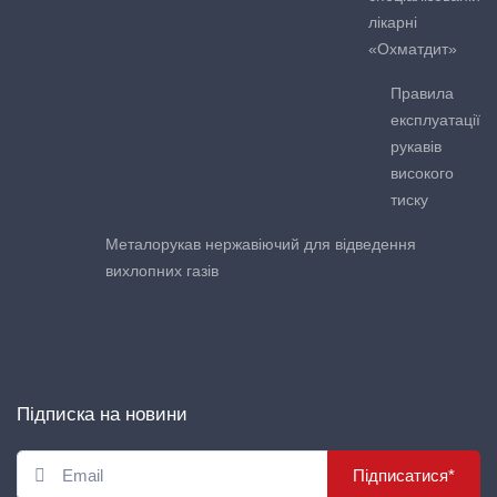
лікарні
«Охматдит»
Правила
експлуатації
рукавів
високого
тиску
Металорукав нержавіючий для відведення
вихлопних газів
Підписка на новини
Підписатися*