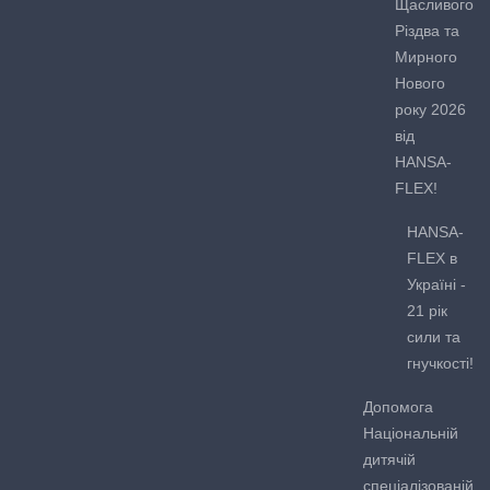
Щасливого
Різдва та
Мирного
Нового
року 2026
від
HANSA-
FLEX!
HANSA-
FLEX в
Україні -
21 рік
сили та
гнучкості!
Допомога
Національній
дитячій
спеціалізованій