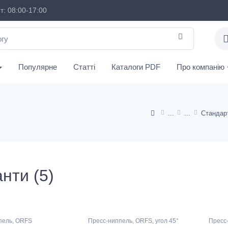
: 08:00-17:00
Популярне
Статті
Каталоги PDF
Про компанію
нти (5)
пель, ORFS
Пресс-ниппель, ORFS, угол 45°
Пресс-