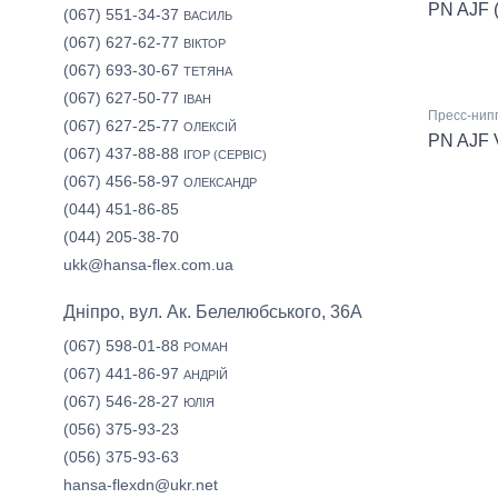
PN AJF 
(067) 551-34-37
ВАСИЛЬ
(067) 627-62-77
ВІКТОР
(067) 693-30-67
ТЕТЯНА
(067) 627-50-77
ІВАН
Пресс-нип
(067) 627-25-77
ОЛЕКСІЙ
PN AJF 
(067) 437-88-88
ІГОР (СЕРВІС)
(067) 456-58-97
ОЛЕКСАНДР
(044) 451-86-85
(044) 205-38-70
ukk@hansa-flex.com.ua
Дніпро, вул. Ак. Белелюбського, 36А
(067) 598-01-88
РОМАН
(067) 441-86-97
АНДРІЙ
(067) 546-28-27
ЮЛІЯ
(056) 375-93-23
(056) 375-93-63
hansa-flexdn@ukr.net