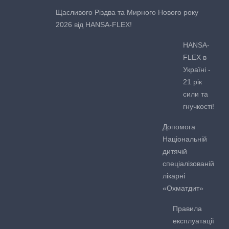
Щасливого Різдва та Мирного Нового року
2026 від HANSA-FLEX!
HANSA-
FLEX в
Україні -
21 рік
сили та
гнучкості!
Допомога
Національній
дитячій
спеціалізованій
лікарні
«Охматдит»
Правила
експлуатації