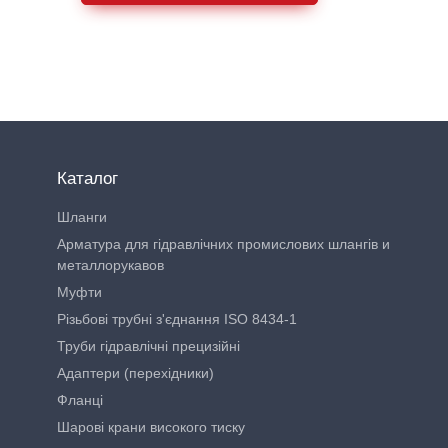
Каталог
Шланги
Арматура для гідравлічних промислових шлангів и
металлорукавов
Муфти
Різьбові трубні з'єднання ISO 8434-1
Труби гідравлічні прецизійні
Адаптери (перехідники)
Фланці
Шарові крани високого тиску