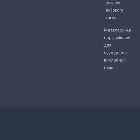
рукавів
високого
тиску
Металорукав
нержавіючий
для
відведення
вихлопних
газів