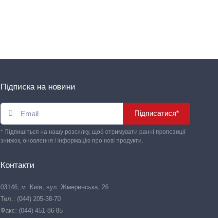
Підписка на новини
Підписатися*
* Підпишіться на нашу розсилку, щоб отримувати ранні пропозиції
знижок, оновлення і інформацію про нові продукти.
Контакти
03146, м. Київ, вул. Жмеринська, 26
Тел.: (044) 205-38-70
Факс: (044) 451-86-85