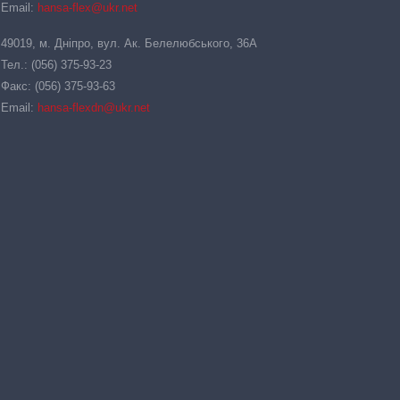
Email:
hansa-flex@ukr.net
49019, м. Дніпро, вул. Ак. Белелюбського, 36А
Тел.: (056) 375-93-23
Факс: (056) 375-93-63
Email:
hansa-flexdn@ukr.net