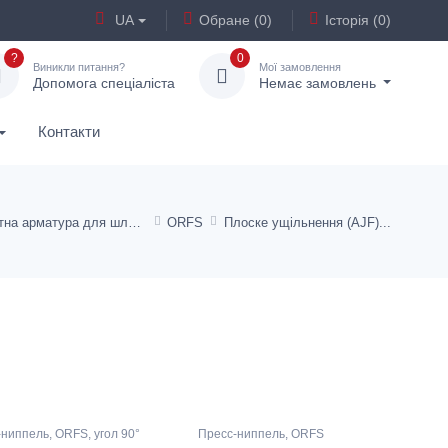
UA
Обране (0)
Історія (0)
?
0
Виникли питання?
Мої замовлення
Допомога спеціаліста
Немає замовлень
Контакти
Стандартна арматура для шлангів TE, KP, від HD 100 до HD 400
ORFS
Плоске ущільнення (AJF)
ниппель, ORFS, угол 90°
Пресс-ниппель, ORFS