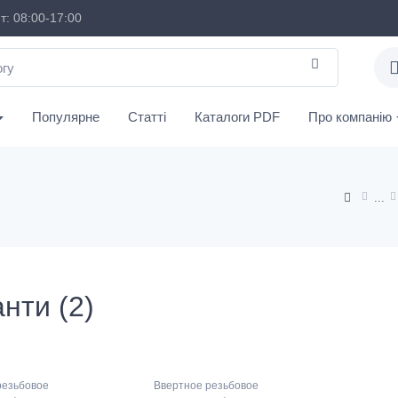
: 08:00-17:00
Популярне
Статті
Каталоги PDF
Про компанію
нти (2)
резьбовое
Ввертное резьбовое