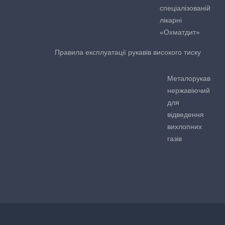
спеціалізованій
лікарні
«Охматдит»
Правила експлуатації рукавів високого тиску
Металорукав
нержавіючий
для
відведення
вихлопних
газів