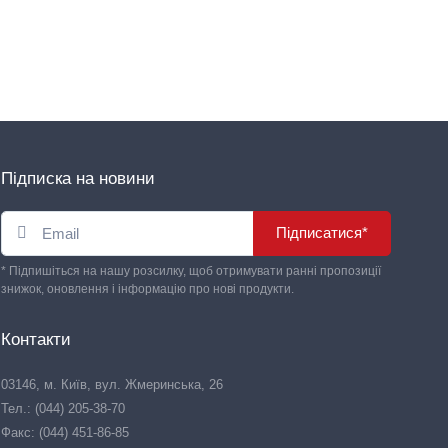
Підписка на новини
Підписатися*
* Підпишіться на нашу розсилку, щоб отримувати ранні пропозиції
знижок, оновлення і інформацію про нові продукти.
Контакти
03146, м. Київ, вул. Жмеринська, 26
Тел.: (044) 205-38-70
Факс: (044) 451-86-85