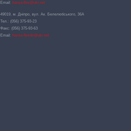
Email:
hansa-flex@ukr.net
49019, м. Дніпро, вул. Ак. Белелюбського, 36А
Тел.: (056) 375-93-23
Факс: (056) 375-93-63
Email:
hansa-flexdn@ukr.net