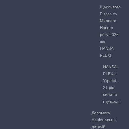
Щасливого
Різдва та
Мирного
Нового
року 2026
від
HANSA-
FLEX!
HANSA-
FLEX в
Україні -
21 рік
сили та
гнучкості!
Допомога
Національній
дитячій