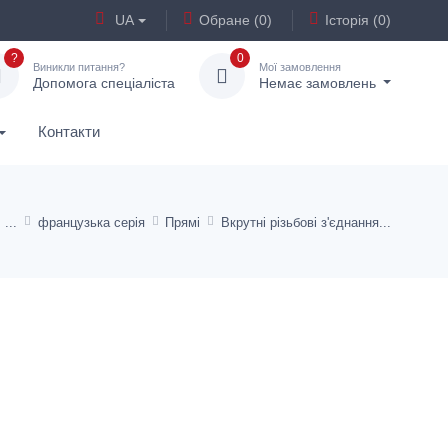
UA
Обране (0)
Історія (0)
?
0
Виникли питання?
Мої замовлення
Допомога спеціаліста
Немає замовлень
Контакти
французька серія
Прямі
Вкрутні різьбові з'єднання