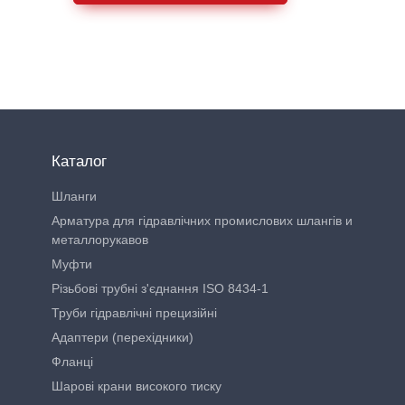
Каталог
Шланги
Арматура для гідравлічних промислових шлангів и
металлорукавов
Муфти
Різьбові трубні з'єднання ISO 8434-1
Труби гідравлічні прецизійні
Адаптери (перехідники)
Фланці
Шарові крани високого тиску