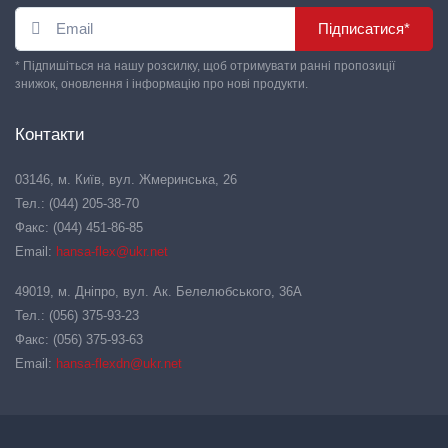
Підписатися*
* Підпишіться на нашу розсилку, щоб отримувати ранні пропозиції
знижок, оновлення і інформацію про нові продукти.
Контакти
03146, м. Київ, вул. Жмеринська, 26
Тел.: (044) 205-38-70
Факс: (044) 451-86-85
Email:
hansa-flex@ukr.net
49019, м. Дніпро, вул. Ак. Белелюбського, 36А
Тел.: (056) 375-93-23
Факс: (056) 375-93-63
Email:
hansa-flexdn@ukr.net