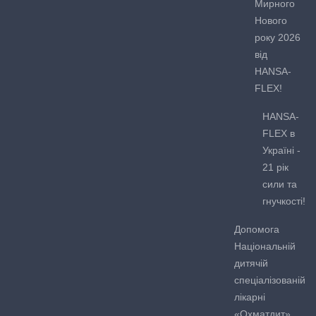
Мирного
Нового
року 2026
від
HANSA-
FLEX!
HANSA-
FLEX в
Україні -
21 рік
сили та
гнучкості!
Допомога
Національній
дитячій
спеціалізованій
лікарні
«Охматдит»