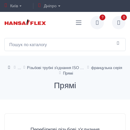
Київ
Дніпро
?
0
Різьбові трубні з'єднання ISO 8434-1
французька серія
Прямі
Прямі
Перебіркові різьбові з'єднання