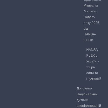
Різдва та
Мирного
Нового
року 2026
від
HANSA-
FLEX!
HANSA-
FLEX в
Україні -
21 рік
сили та
гнучкості!
Допомога
Національній
дитячій
спеціалізованій