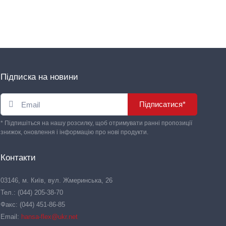
Підписка на новини
Підписатися*
* Підпишіться на нашу розсилку, щоб отримувати ранні пропозиції
знижок, оновлення і інформацію про нові продукти.
Контакти
03146, м. Київ, вул. Жмеринська, 26
Тел.: (044) 205-38-70
Факс: (044) 451-86-85
Email:
hansa-flex@ukr.net