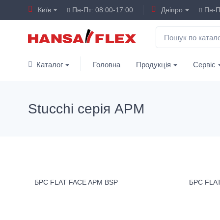
Київ
Пн-Пт: 08:00-17:00
Дніпро
Пн-Пт
Каталог
Головна
Продукція
Сервіс
Stucchi серія APM
БРС FLAT FACE APM BSP
БРС FLA