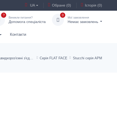
UA
Обране (0)
Історія (0)
?
0
Виникли питання?
Мої замовлення
Допомога спеціаліста
Немає замовлень
Контакти
Італійські швидкороз'ємні з'єднання Stucchi
Серія FLAT FACE
Stucchi серія APM