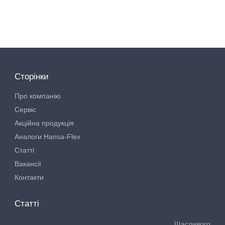
Сторінки
Про компанію
Сервіс
Акційна продукція
Аналоги Hansa-Flex
Статті
Вакансії
Контакти
Статті
Щасливого