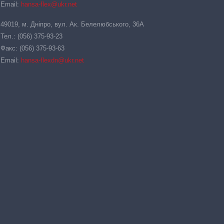
Email:
hansa-flex@ukr.net
49019, м. Дніпро, вул. Ак. Белелюбського, 36А
Тел.: (056) 375-93-23
Факс: (056) 375-93-63
Email:
hansa-flexdn@ukr.net