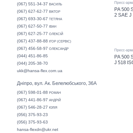
Пресс-арм
(067) 551-34-37
ВАСИЛЬ
PA 500 S
(067) 627-62-77
ВІКТОР
2 SAE J 
(067) 693-30-67
ТЕТЯНА
(067) 627-50-77
ІВАН
(067) 627-25-77
ОЛЕКСІЙ
(067) 437-88-88
ІГОР (СЕРВІС)
(067) 456-58-97
ОЛЕКСАНДР
Пресс-арма
(044) 451-86-85
PA 500 
J 518 IS
(044) 205-38-70
ukk@hansa-flex.com.ua
Дніпро, вул. Ак. Белелюбського, 36А
(067) 598-01-88
РОМАН
(067) 441-86-97
АНДРІЙ
(067) 546-28-27
ЮЛІЯ
(056) 375-93-23
(056) 375-93-63
hansa-flexdn@ukr.net