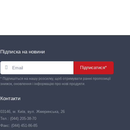
Підписка на новини
Підписатися*
* Підпишіться на нашу розсилку, щоб отримувати ранні пропозиції
знижок, оновлення і інформацію про нові продукти.
Контакти
03146, м. Київ, вул. Жмеринська, 26
Тел.: (044) 205-38-70
Факс: (044) 451-86-85