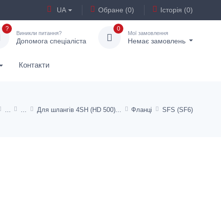
UA
Обране (0)
Історія (0)
?
0
Виникли питання?
Мої замовлення
Допомога спеціаліста
Немає замовлень
Контакти
Для шлангів 4SH (HD 500)
Фланці
SFS (SF6)