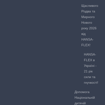
Щасливого
Різдва та
Мирного
Нового
року 2026
від
HANSA-
FLEX!
HANSA-
FLEX в
Україні -
21 рік
сили та
гнучкості!
Допомога
Національній
дитячій