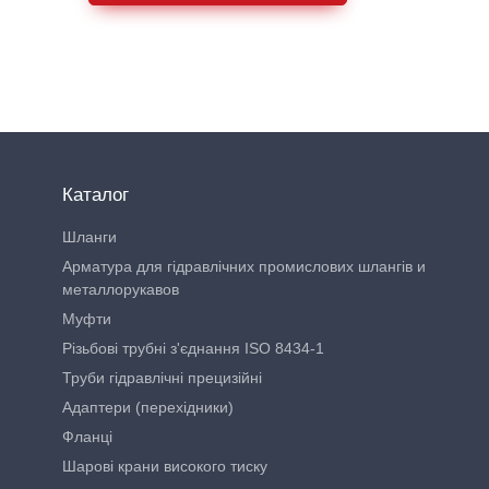
Каталог
Шланги
Арматура для гідравлічних промислових шлангів и
металлорукавов
Муфти
Різьбові трубні з'єднання ISO 8434-1
Труби гідравлічні прецизійні
Адаптери (перехідники)
Фланці
Шарові крани високого тиску