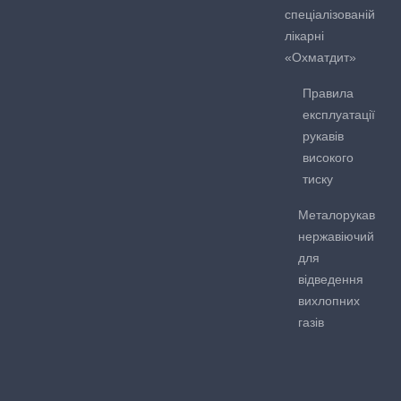
спеціалізованій
лікарні
«Охматдит»
Правила
експлуатації
рукавів
високого
тиску
Металорукав
нержавіючий
для
відведення
вихлопних
газів