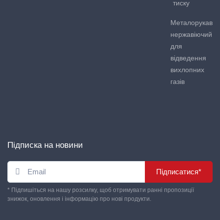
тиску
Металорукав
нержавіючий
для
відведення
вихлопних
газів
Підписка на новини
Підписатися*
* Підпишіться на нашу розсилку, щоб отримувати ранні пропозиції
знижок, оновлення і інформацію про нові продукти.