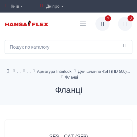
Київ
Дніпро
?
0
Арматура Interlock
Для шлангів 4SH (HD 500)
Фланці
Фланці
SFS - CAT (SF9)