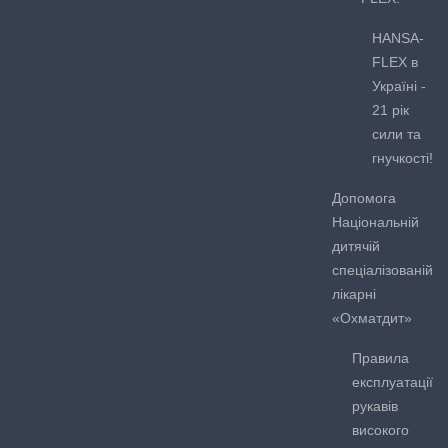
HANSA-
FLEX в
Україні -
21 рік
сили та
гнучкості!
Допомога
Національній
дитячій
спеціалізованій
лікарні
«Охматдит»
Правила
експлуатації
рукавів
високого