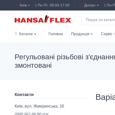
Київ
Пн-Пт: 08:00-17:00
Дніпро
Пн-Пт
Каталог
Головна
Продукція
Сервіс
Регульовані різьбові з'єднанн
змонтовані
Контакти
Варіа
Київ, вул. Жмеринська, 26
(068) 067-06-80
ІГОР