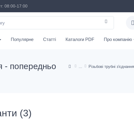
: 08:00-17:00
Популярне
Статті
Каталоги PDF
Про компанію
я - попередньо
нти (3)