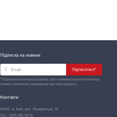
Підписка на новини
Підписатися*
* Підпишіться на нашу розсилку, щоб отримувати ранні пропозиції
знижок, оновлення і інформацію про нові продукти.
Контакти
03146, м. Київ, вул. Жмеринська, 26
Тел.: (044) 205-38-70