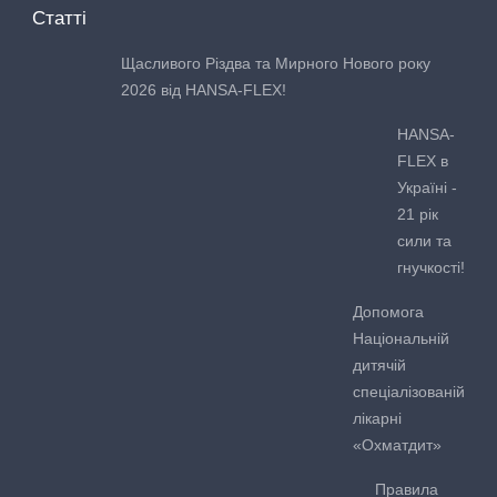
Статті
Щасливого Різдва та Мирного Нового року
2026 від HANSA-FLEX!
HANSA-
FLEX в
Україні -
21 рік
сили та
гнучкості!
Допомога
Національній
дитячій
спеціалізованій
лікарні
«Охматдит»
Правила