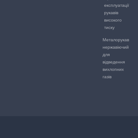
експлуатації
рукавів
високого
тиску
Металорукав
нержавіючий
для
відведення
вихлопних
газів