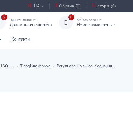
UA
Обране (0)
Історія (0)
?
0
Виникли питання?
Мої замовлення
Допомога спеціаліста
Немає замовлень
Контакти
Різьбові трубні з'єднання ISO 8434-1
T-подібна форма
Регульовані різьбові з'єднання - попередньо змонтовані