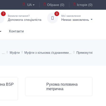
UA
Обране (0)
Історія (0)
?
0
Виникли питання?
Мої замовлення
Допомога спеціаліста
Немає замовлень
Контакти
Муфти
Муфти з кількома з'єднаннями
Прямокутні
ина BSP
Рухома половина
mетрична