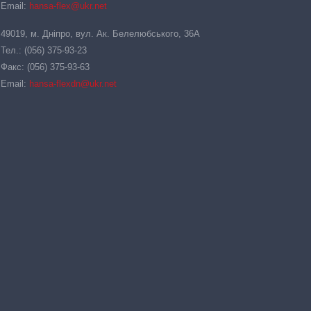
Email:
hansa-flex@ukr.net
49019, м. Дніпро, вул. Ак. Белелюбського, 36А
Тел.: (056) 375-93-23
Факс: (056) 375-93-63
Email:
hansa-flexdn@ukr.net