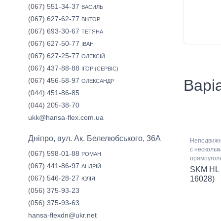
(067) 551-34-37
ВАСИЛЬ
(067) 627-62-77
ВІКТОР
(067) 693-30-67
ТЕТЯНА
(067) 627-50-77
ІВАН
(067) 627-25-77
ОЛЕКСІЙ
(067) 437-88-88
ІГОР (СЕРВІС)
(067) 456-58-97
Варіа
ОЛЕКСАНДР
(044) 451-86-85
(044) 205-38-70
ukk@hansa-flex.com.ua
Дніпро, вул. Ак. Белелюбського, 36А
Неподвижн
с несколь
(067) 598-01-88
РОМАН
прямоугол
(067) 441-86-97
АНДРІЙ
SKM HL 
(067) 546-28-27
16028)
ЮЛІЯ
(056) 375-93-23
(056) 375-93-63
hansa-flexdn@ukr.net