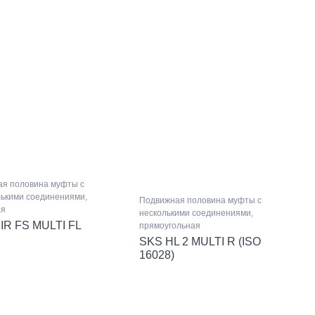
ая половина муфты с
лькими соединениями,
Подвижная половина муфты с
ая
несколькими соединениями,
IR FS MULTI FL
прямоугольная
SKS HL 2 MULTI R (ISO
16028)