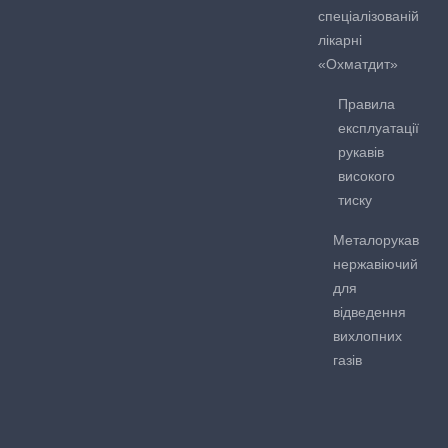
спеціалізованій
лікарні
«Охматдит»
Правила
експлуатації
рукавів
високого
тиску
Металорукав
нержавіючий
для
відведення
вихлопних
газів