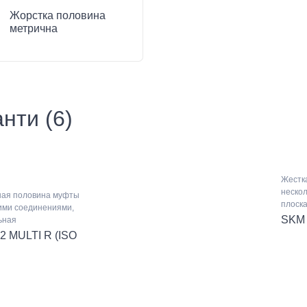
Жорстка половина
метрична
нти (6)
Жестк
неско
ая половина муфты
плоск
кими соединениями,
SKM 
ьная
2 MULTI R (ISO