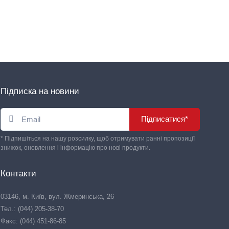
Підписка на новини
Підписатися*
* Підпишіться на нашу розсилку, щоб отримувати ранні пропозиції
знижок, оновлення і інформацію про нові продукти.
Контакти
03146, м. Київ, вул. Жмеринська, 26
Тел.: (044) 205-38-70
Факс: (044) 451-86-85