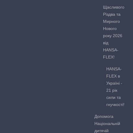
Щасливого
Різдва та
Мирного
Нового
року 2026
від
HANSA-
FLEX!
HANSA-
FLEX в
Україні -
21 рік
сили та
гнучкості!
Допомога
Національній
дитячій