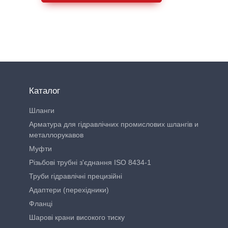
Каталог
Шланги
Арматура для гідравлічних промислових шлангів и
металлорукавов
Муфти
Різьбові трубні з'єднання ISO 8434-1
Труби гідравлічні прецизійні
Адаптери (перехідники)
Фланці
Шарові крани високого тиску