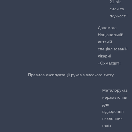
21 рік
сили та
гнучкості!
Допомога
Національній
дитячій
спеціалізованій
лікарні
«Охматдит»
Правила експлуатації рукавів високого тиску
Металорукав
нержавіючий
для
відведення
вихлопних
газів