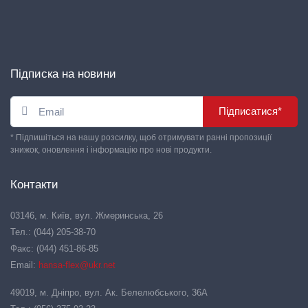
Підписка на новини
Підписатися*
* Підпишіться на нашу розсилку, щоб отримувати ранні пропозиції
знижок, оновлення і інформацію про нові продукти.
Контакти
03146, м. Київ, вул. Жмеринська, 26
Тел.: (044) 205-38-70
Факс: (044) 451-86-85
Email:
hansa-flex@ukr.net
49019, м. Дніпро, вул. Ак. Белелюбського, 36А