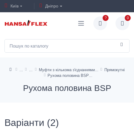
Київ
Дніпро
?
0
Муфти з кількома з'єднаннями
Прямокутні
Рухома половина BSP
Рухома половина BSP
Варіанти (2)